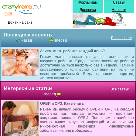
Форум мам
Статьи
Дневники
Новости
Войти на сайт
Последняя новость
Все новости
назад
вперед
Зачем мыть ребенка каждый день?
Режим мытья зависит от уровня активности и
возраста ребенка. Среднестатистическому ребенку
достаточно мыться несколько раз в неделю. Наличие
определенного количества бактерий на теле не
является проблемой. Ведь, организм, напротив,
должен научиться,...
Интересные статьи
Все статьи
вперед
ОРВИ и ОРЗ. Как лечить
Ранее мы начали беседу о ОРВИ и ОРЗ, на сегодня
проблема как никогда актуальна – наступает
эпидемия гриппа и ОРВИ. Поговорим о наиболее
частых видах вирусных инфекций и их лечении.
Риновирусная инфекция Риновирусные
заболевания, или в обиходе...