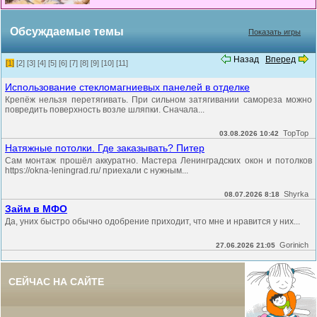
Обсуждаемые темы
Показать игры
Назад
Вперед
[1]
[2]
[3]
[4]
[5]
[6]
[7]
[8]
[9]
[10]
[11]
Использование стекломагниевых панелей в отделке
Крепёж нельзя перетягивать. При сильном затягивании самореза можно
повредить поверхность возле шляпки. Сначала...
TopTop
03.08.2026 10:42
Натяжные потолки. Где заказывать? Питер
Сам монтаж прошёл аккуратно. Мастера Ленинградских окон и потолков
https://okna-leningrad.ru/ приехали с нужным...
Shyrka
08.07.2026 8:18
Займ в МФО
Да, уних быстро обычно одобрение приходит, что мне и нравится у них...
Gorinich
27.06.2026 21:05
СЕЙЧАС НА САЙТЕ