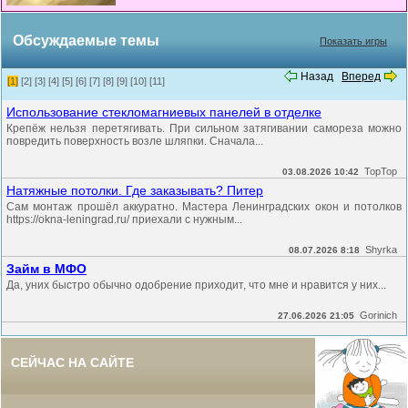
Обсуждаемые темы
Показать игры
Назад
Вперед
[1]
[2]
[3]
[4]
[5]
[6]
[7]
[8]
[9]
[10]
[11]
Использование стекломагниевых панелей в отделке
Крепёж нельзя перетягивать. При сильном затягивании самореза можно
повредить поверхность возле шляпки. Сначала...
TopTop
03.08.2026 10:42
Натяжные потолки. Где заказывать? Питер
Сам монтаж прошёл аккуратно. Мастера Ленинградских окон и потолков
https://okna-leningrad.ru/ приехали с нужным...
Shyrka
08.07.2026 8:18
Займ в МФО
Да, уних быстро обычно одобрение приходит, что мне и нравится у них...
Gorinich
27.06.2026 21:05
СЕЙЧАС НА САЙТЕ