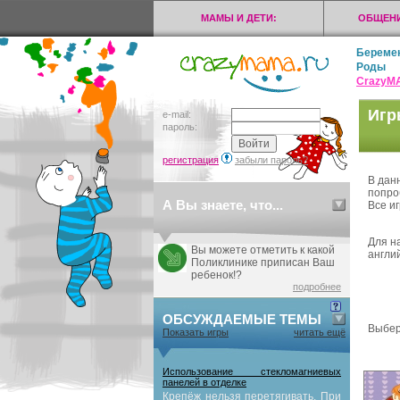
МАМЫ И ДЕТИ:
ОБЩЕНИ
Береме
Роды
CrazyМ
Игр
e-mail:
пароль:
регистрация
забыли пароль?
В дан
попро
А Вы знаете, что...
Все иг
Для н
Вы можете отметить к какой
англий
Поликлинике приписан Ваш
ребенок!?
подробнее
ОБСУЖДАЕМЫЕ ТЕМЫ
Выбер
Показать игры
читать ещё
Использование стекломагниевых
панелей в отделке
Крепёж нельзя перетягивать. При