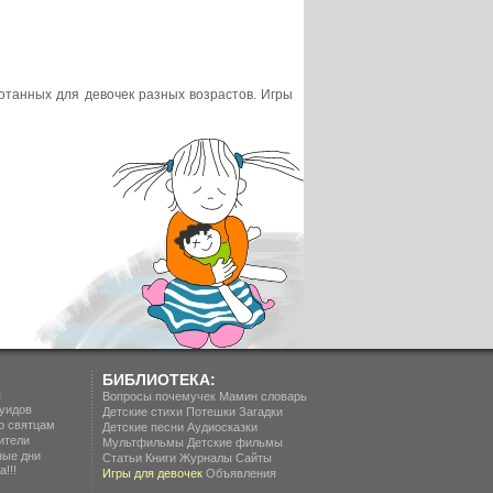
отанных для девочек разных возрастов. Игры
БИБЛИОТЕКА:
п
Вопросы почемучек
Мамин словарь
уидов
Детские стихи
Потешки
Загадки
о святцам
Детские песни
Аудиосказки
ители
Мультфильмы
Детские фильмы
ные дни
Статьи
Книги
Журналы
Сайты
!!!
Игры для девочек
Объявления