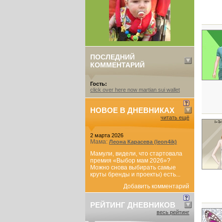
ПОСЛЕДНИЙ
КОММЕНТАРИЙ
Гость:
click over here now martian sui wallet
НОВОЕ В ДНЕВНИКАХ
читать ещё
2 марта 2026
Мама:
Леона Карасева (leon4ik)
Мамули, видели, что стартовала
премия «Выбор мам 2026»?
Можно снова выбирать самые
круты бренды и проекты) есть...
Добавить комментарий
РЕЙТИНГ ДНЕВНИКОВ
весь рейтинг