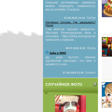
сильном затягивании самореза
можно повредить поверхность
возле шляпки. Сначала...
TopTop
03.08.2026 10:42
Натяжные потолки. Где заказывать?
Питер
Сам монтаж прошёл аккуратно.
Мастера Ленинградских окон и
потолков https://okna-leningrad.ru/
приехали с нужным...
Shyrka
08.07.2026 8:18
Займ в МФО
Да, уних быстро обычно
одобрение приходит, что мне и
нравится у них...
Gorinich
27.06.2026 21:05
СЛУЧАЙНОЕ ФОТО