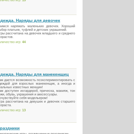
оличество игр:
15
дежда. Наряды для девочек
чимся наряжать маленьких девочек. Хороший
ыбор платьев, туфлей и детских украшений.
гры рассчитана на девочек младшего и среднего
озрастов.
оличество игр:
44
дежда. Наряды для манекенщиц
ам дается возможность поэкспериментировать с
деждой для взрослых манекенщик, а иногда и
еальных известных женщин!
ам доступен ихгардероб, прическа, макияж, тон
ожи, обувь, украшения и акксессуары.
очувствуйте себя модельером!
гра рассчитана на девушек и девочек старшего
озраста.
оличество игр:
13
раздники
ематические игры, посвященные праздникам.