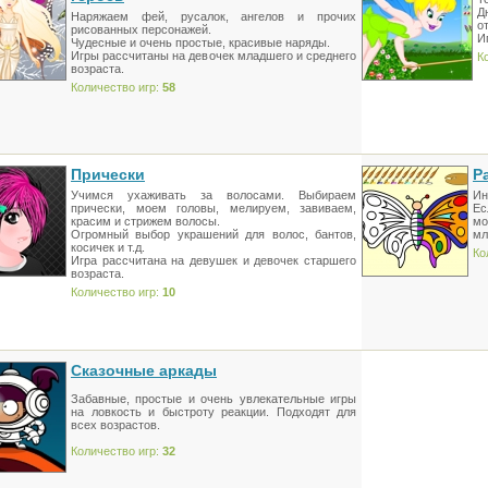
Д
Наряжаем фей, русалок, ангелов и прочих
от
рисованных персонажей.
И
Чудесные и очень простые, красивые наряды.
Игры рассчитаны на девочек младшего и среднего
К
возраста.
Количество игр:
58
Прически
Р
Учимся ухаживать за волосами. Выбираем
Ин
прически, моем головы, мелируем, завиваем,
Ес
красим и стрижем волосы.
мо
Огромный выбор украшений для волос, бантов,
мл
косичек и т.д.
Ко
Игра рассчитана на девушек и девочек старшего
возраста.
Количество игр:
10
Сказочные аркады
Забавные, простые и очень увлекательные игры
на ловкость и быстроту реакции. Подходят для
всех возрастов.
Количество игр:
32