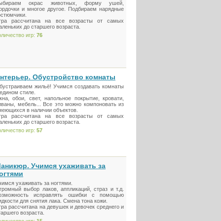
ыбираем окрас животных, форму ушей,
ордочки и многое другое. Подбираем нарядные
остюмчики.
гра рассчитана на все возрасты от самых
аленьких до старшего возраста.
оличество игр:
76
нтерьер. Обустройство комнаты
бустраиваем жильё! Учимся создавать комнаты
 едином стиле.
кна, обои, свет, напольное покрытие, кровати,
иваны, мебель... Все это можно компоновать из
меющихся в наличии объектов.
гра рассчитана на все возрасты от самых
аленьких до старшего возраста.
оличество игр:
57
аникюр. Учимся ухаживать за
огтями
чимся ухаживать за ногтями.
громный выбор лаков, аппликаций, страз и т.д.
озможность исправлять ошибки с помощью
идкости для снятия лака. Смена тона кожи.
гра рассчитана на девушек и девочек среднего и
таршего возраста.