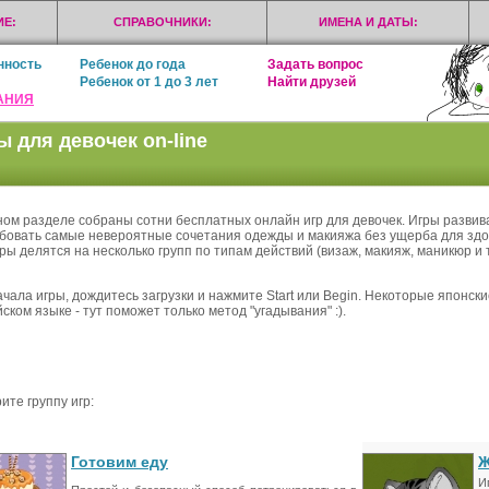
Е:
СПРАВОЧНИКИ:
ИМЕНА И ДАТЫ:
нность
Ребенок до года
Задать вопрос
Ребенок от 1 до 3 лет
Найти друзей
АНИЯ
ы для девочек on-line
ном разделе собраны сотни бесплатных онлайн игр для девочек. Игры развива
бовать самые невероятные сочетания одежды и макияжа без ущерба для здоро
ры делятся на несколько групп по типам действий (визаж, макияж, маникюр и т
ачала игры, дождитесь загрузки и нажмите Start или Begin. Некоторые японск
ском языке - тут поможет только метод "угадывания" :).
ите группу игр:
Готовим еду
Ж
И