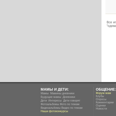
Все и
"одева
МАМЫ И ДЕТИ:
ОБЩЕНИЕ:
.
Форум мам
Мамы
Мамины дневники
Клубы
.
Будущие мамы
Дневники
Опросы
.
.
Дети
Интересы
Дети говорят
Комментарии
Фотоальбомы
Фото по темам
Оценки
Видеоальбомы
Видео по темам
Новости
Наши фотоконкурсы