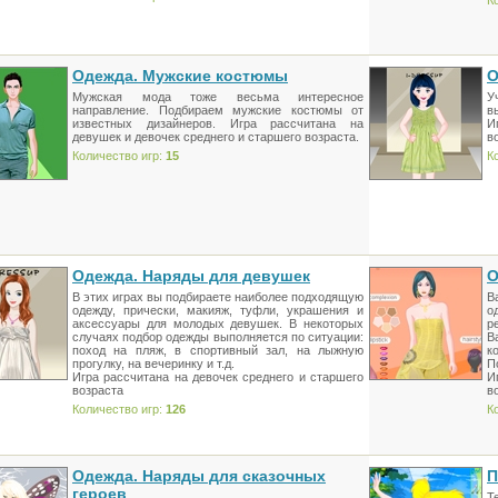
К
Одежда. Мужские костюмы
О
Мужская мода тоже весьма интересное
У
направление. Подбираем мужские костюмы от
в
известных дизайнеров. Игра рассчитана на
И
девушек и девочек среднего и старшего возраста.
в
Количество игр:
15
К
Одежда. Наряды для девушек
О
В этих играх вы подбираете наиболее подходящую
В
одежду, прически, макияж, туфли, украшения и
о
аксессуары для молодых девушек. В некоторых
р
случаях подбор одежды выполняется по ситуации:
В
поход на пляж, в спортивный зал, на лыжную
к
прогулку, на вечеринку и т.д.
П
Игра рассчитана на девочек среднего и старшего
И
возраста
в
Количество игр:
126
К
Одежда. Наряды для сказочных
П
героев
Т