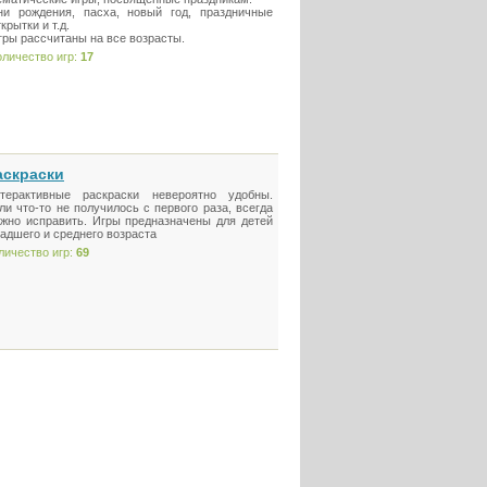
ни рождения, пасха, новый год, праздничные
крытки и т.д.
гры рассчитаны на все возрасты.
оличество игр:
17
аскраски
терактивные раскраски невероятно удобны.
ли что-то не получилось с первого раза, всегда
жно исправить. Игры предназначены для детей
адшего и среднего возраста
личество игр:
69