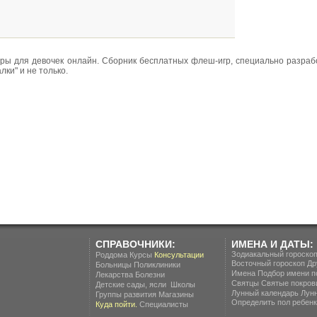
гры для девочек онлайн. Сборник бесплатных флеш-игр, специально разраб
лки" и не только.
СПРАВОЧНИКИ:
ИМЕНА И ДАТЫ:
Зодиакальный гороско
Роддома
Курсы
Консультации
Восточный гороскоп
Др
Больницы
Поликлиники
Имена
Подбор имени п
Лекарства
Болезни
Святцы
Святые покров
.
Детские сады, ясли
Школы
Лунный календарь
Лун
Группы развития
Магазины
Определить пол ребенка
Куда пойти.
Специалисты