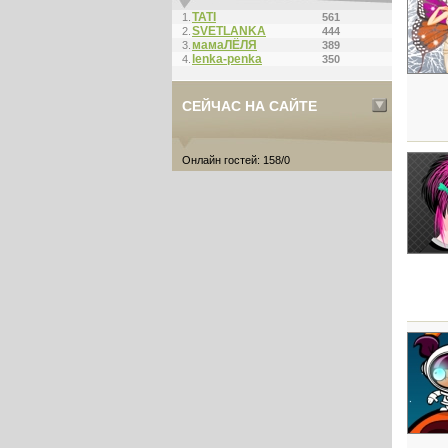
ТАТI
1.
561
SVETLANKA
2.
444
мамаЛЁЛЯ
3.
389
lenka-penka
4.
350
СЕЙЧАС НА САЙТЕ
Онлайн гостей: 158/0