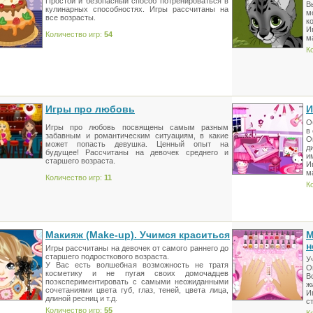
Простой и безопасный способ потренироваться в
В
кулинарных способностях. Игры рассчитаны на
м
все возрасты.
к
И
Количество игр:
54
м
К
Игры про любовь
И
О
Игры про любовь посвящены самым разным
в
забавным и романтическим ситуациям, в какие
О
может попасть девушка. Ценный опыт на
д
будущее! Рассчитаны на девочек среднего и
и
старшего возраста.
И
м
Количество игр:
11
К
Макияж (Make-up). Учимся краситься
М
н
Игры рассчитаны на девочек от самого раннего до
старшего подросткового возраста.
У
У Вас есть волшебная возможность не тратя
О
косметику и не пугая своих домочадцев
В
поэкспериментировать с самыми неожиданными
ж
сочетаниями цвета губ, глаз, теней, цвета лица,
И
длиной ресниц и т.д.
с
Количество игр:
55