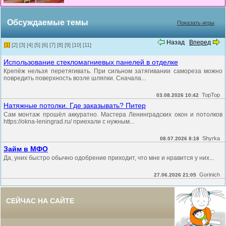
Обсуждаемые темы
Показать игры
Назад
Вперед
[1]
[2]
[3]
[4]
[5]
[6]
[7]
[8]
[9]
[10]
[11]
Использование стекломагниевых панелей в отделке
Крепёж нельзя перетягивать. При сильном затягивании самореза можно
повредить поверхность возле шляпки. Сначала...
TopTop
03.08.2026 10:42
Натяжные потолки. Где заказывать? Питер
Сам монтаж прошёл аккуратно. Мастера Ленинградских окон и потолков
https://okna-leningrad.ru/ приехали с нужным...
Shyrka
08.07.2026 8:18
Займ в МФО
Да, уних быстро обычно одобрение приходит, что мне и нравится у них...
Gorinich
27.06.2026 21:05
СЕЙЧАС НА САЙТЕ