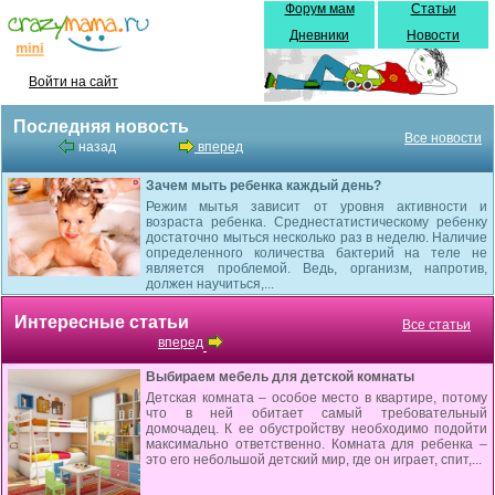
Форум мам
Статьи
Дневники
Новости
Войти на сайт
Последняя новость
Все новости
назад
вперед
Зачем мыть ребенка каждый день?
Режим мытья зависит от уровня активности и
возраста ребенка. Среднестатистическому ребенку
достаточно мыться несколько раз в неделю. Наличие
определенного количества бактерий на теле не
является проблемой. Ведь, организм, напротив,
должен научиться,...
Интересные статьи
Все статьи
вперед
Выбираем мебель для детской комнаты
Детская комната – особое место в квартире, потому
что в ней обитает самый требовательный
домочадец. К ее обустройству необходимо подойти
максимально ответственно. Комната для ребенка –
это его небольшой детский мир, где он играет, спит,...