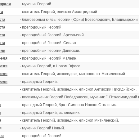
враля
- мученик Георгий.
та
- святитель Георгий, епископ Амастридский.
рта
- благоверный князь Георгий (Юрий) Всеволодович, Владимирский (
рта
- преподобный Георгий.
рта
- преподобный Георгий. Арсельский.
рта
- преподобный Георгий. Синаит.
еля
- преподобный Георгий Диипский.
реля
- преподобный Георгий Малеин.
реля
- мученик Георгий, в Новом Эфесе.
реля
- святитель Георгий, исповедник, митрополит Митиленский.
реля
- праведный Георгий.
- святитель Георгий, исповедник, епископ Антиохии Писидийской.
- великомученик Георгий Победоносец; мученик Г. Птоломаидский и
я
- праведный Георгий, брат Симеона Нового Столпника.
я
- праведный Георгий, исповедник.
я
- святитель Георгий, исповедник, епископ Митиленский.
я
- мученик Георгий Новый.
ня
- преподобный Георгий.