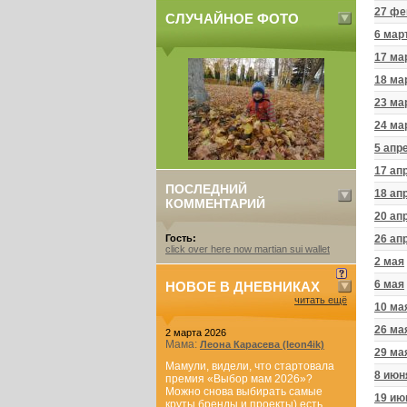
27 фе
СЛУЧАЙНОЕ ФОТО
6 мар
17 ма
18 ма
23 ма
24 ма
5 апр
17 ап
ПОСЛЕДНИЙ
18 ап
КОММЕНТАРИЙ
20 ап
Гость:
26 ап
click over here now martian sui wallet
2 мая
6 мая
НОВОЕ В ДНЕВНИКАХ
читать ещё
10 ма
26 ма
2 марта 2026
Мама:
Леона Карасева (leon4ik)
29 ма
Мамули, видели, что стартовала
8 июн
премия «Выбор мам 2026»?
Можно снова выбирать самые
19 ию
круты бренды и проекты) есть...