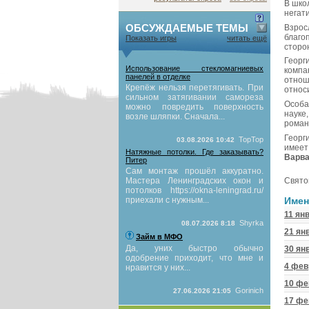
В шко
негат
ОБСУЖДАЕМЫЕ ТЕМЫ
Взрос
благо
Показать игры
читать ещё
сторон
Георг
Использование стекломагниевых
компа
панелей в отделке
отнош
Крепёж нельзя перетягивать. При
относ
сильном затягивании самореза
Особа
можно повредить поверхность
науке
возле шляпки. Сначала...
роман
Георг
TopTop
03.08.2026 10:42
имеет
Натяжные потолки. Где заказывать?
Варва
Питер
Сам монтаж прошёл аккуратно.
Мастера Ленинградских окон и
Свято
потолков https://okna-leningrad.ru/
приехали с нужным...
Имен
11 ян
Shyrka
08.07.2026 8:18
21 ян
Займ в МФО
Да, уних быстро обычно
30 ян
одобрение приходит, что мне и
4 фев
нравится у них...
10 фе
Gorinich
27.06.2026 21:05
17 фе