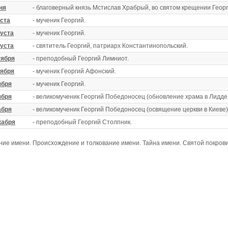
ня
- благоверный князь Мстислав Храбрый, во святом крещении Георги
уста
- мученик Георгий.
густа
- мученик Георгий.
густа
- святитель Георгий, патриарх Константинопольский.
тября
- преподобный Георгий Лимниот.
тября
- мученик Георгий Афонский.
ября
- мученик Георгий.
ября
- великомученик Георгий Победоносец (обновление храма в Лидде)
абря
- великомученик Георгий Победоносец (освящение церкви в Киеве)
кабря
- преподобный Георгий Столпник.
ние имени. Происхождение и толкование имени. Тайна имени. Святой покров