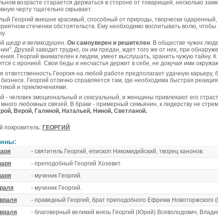
льном возрасте старается держаться в стороне от товарищей, несколько замк
ивную черту тщательно скрывает.
лый Георгий внешне красивый, способный от природы, творчески одаренный, 
приятном стечении обстоятельств. Ему необходимо воспитывать волю, чтобы б
у.
ий щедр и великодушен.
Он самоуверен и решителен
. В обществе чужих люде
нии". Друзей заводит трудно, он им предан, ждет того же от них, при обнару
ения. Георгий внимателен к людям, умеет выслушать, хранить чужую тайну. К
ится с иронией. Свои беды и несчастья держит в себе, не докучая ими окруж
я ответственность Георгия на любой работе предполагает удачную карьеру, б
, бизнесе. Георгий отлично справляется там, где необходима быстрая реакци
тикой и приключениями.
ий - человек эмоциональный и сексуальный, и женщины привлекают его страс
 много любовных связей. В браке - примерный семьянин, к лидерству не стре
рой, Верой, Галиной, Натальей, Ниной, Светланой.
й покровитель:
ГЕОРГИЙ
ины:
варя
- святитель Георгий, епископ Никомидийский, творец канонов.
варя
- преподобный Георгий Хозевит.
варя
- мученик Георгий.
раля
- мученик Георгий.
враля
- праведный Георгий, брат преподобного Ефрема Новоторжского (Р
враля
- благоверный великий князь Георгий (Юрий) Всеволодович, Владим