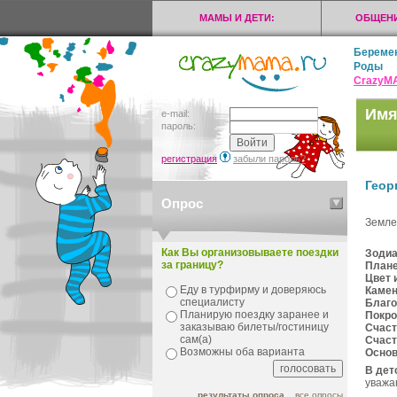
МАМЫ И ДЕТИ:
ОБЩЕНИ
Береме
Роды
CrazyМ
Имя
e-mail:
пароль:
регистрация
забыли пароль?
Геор
Опрос
Земл
Как Вы организовываете поездки
Зодиа
за границу?
План
Цвет 
Еду в турфирму и доверяюсь
Камен
специалисту
Благо
Планирую поездку заранее и
Покро
заказываю билеты/гостиницу
Счаст
сам(а)
Счаст
Возможны оба варианта
Осно
В дет
уважа
результаты опроса
все опросы