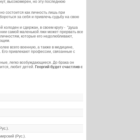
нут, высокомерен, но эту последнюю
но состоится как личность лишь при
ороться за себя и привлечь судьбу на свою
й холоден и сдержан, в своем кругу - "душа
жении самой маленькой лжи может прервать все
 личностям, которые его недолюбливают,
ающим.
олее всего военную, а также в медицине,
я. Его привлекают профессии, связанные с
тные, легко возбуждающиеся. До брака он
мится, любит детей.
Георгий будет счастлив с
ус.).
ирский (Рус.).