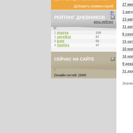
27 ию
Добавить комментарий
3 авг
РЕЙТИНГ ДНЕВНИКОВ
13 ав
весь рейтинг
31 ав
masya
1.
109
6 сен
aprelkat
2.
87
kate
3.
56
15 ок
GalAks
4.
47
10 но
16 но
СЕЙЧАС НА САЙТЕ
9 дек
31 де
Онлайн гостей: 164/0
Значе