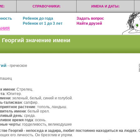
Е:
СПРАВОЧНИКИ:
ИМЕНА И ДАТЫ:
нность
Ребенок до года
Задать вопрос
Ребенок от 1 до 3 лет
Найти друзей
АНИЯ
 Георгий значение имени
гий
- греческое
епашец
к имени
: Стрелец.
ета
: Юпитер.
имени
: зеленый, белый, синий и голубой.
ь-талисман
: сапфир.
приятное растение
: тополь, ландыш.
витель имени
: белый орел.
ливый день
: среда.
ливое время года
: осень.
вные черты
: горделивость, великодушие
стве Георгий - непоседа и задира, любит постоянно находиться на людях
.
ющих его личность. Он брезглив и упрям.