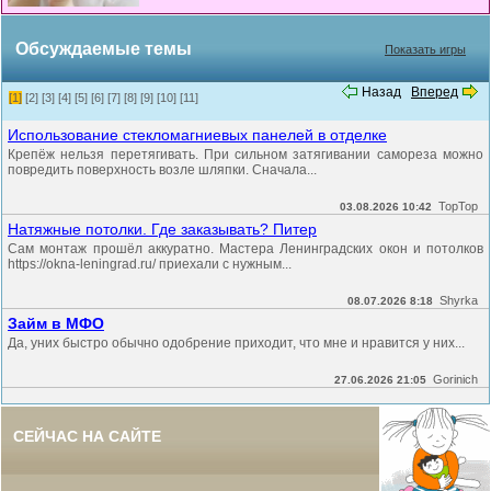
Обсуждаемые темы
Показать игры
Назад
Вперед
[1]
[2]
[3]
[4]
[5]
[6]
[7]
[8]
[9]
[10]
[11]
Использование стекломагниевых панелей в отделке
Крепёж нельзя перетягивать. При сильном затягивании самореза можно
повредить поверхность возле шляпки. Сначала...
TopTop
03.08.2026 10:42
Натяжные потолки. Где заказывать? Питер
Сам монтаж прошёл аккуратно. Мастера Ленинградских окон и потолков
https://okna-leningrad.ru/ приехали с нужным...
Shyrka
08.07.2026 8:18
Займ в МФО
Да, уних быстро обычно одобрение приходит, что мне и нравится у них...
Gorinich
27.06.2026 21:05
СЕЙЧАС НА САЙТЕ