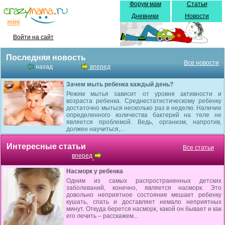
Форум мам
Статьи
Дневники
Новости
Войти на сайт
Последняя новость
Все новости
назад
вперед
Зачем мыть ребенка каждый день?
Режим мытья зависит от уровня активности и
возраста ребенка. Среднестатистическому ребенку
достаточно мыться несколько раз в неделю. Наличие
определенного количества бактерий на теле не
является проблемой. Ведь, организм, напротив,
должен научиться,...
Интересные статьи
Все статьи
вперед
Насморк у ребенка
Одним из самых распространенных детских
заболеваний, конечно, является насморк. Это
довольно неприятное состояние мешает ребенку
кушать, спать и доставляет немало неприятных
минут. Откуда берется насморк, какой он бывает и как
его лечить – расскажем...