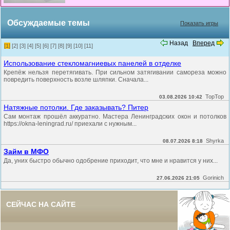
Обсуждаемые темы
Показать игры
Назад
Вперед
[1]
[2]
[3]
[4]
[5]
[6]
[7]
[8]
[9]
[10]
[11]
Использование стекломагниевых панелей в отделке
Крепёж нельзя перетягивать. При сильном затягивании самореза можно
повредить поверхность возле шляпки. Сначала...
TopTop
03.08.2026 10:42
Натяжные потолки. Где заказывать? Питер
Сам монтаж прошёл аккуратно. Мастера Ленинградских окон и потолков
https://okna-leningrad.ru/ приехали с нужным...
Shyrka
08.07.2026 8:18
Займ в МФО
Да, уних быстро обычно одобрение приходит, что мне и нравится у них...
Gorinich
27.06.2026 21:05
СЕЙЧАС НА САЙТЕ