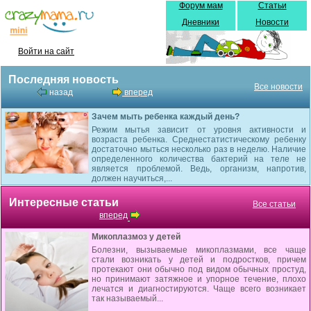
Форум мам
Статьи
Дневники
Новости
Войти на сайт
Последняя новость
Все новости
назад
вперед
Зачем мыть ребенка каждый день?
Режим мытья зависит от уровня активности и
возраста ребенка. Среднестатистическому ребенку
достаточно мыться несколько раз в неделю. Наличие
определенного количества бактерий на теле не
является проблемой. Ведь, организм, напротив,
должен научиться,...
Интересные статьи
Все статьи
вперед
Микоплазмоз у детей
Болезни, вызываемые микоплазмами, все чаще
стали возникать у детей и подростков, причем
протекают они обычно под видом обычных простуд,
но принимают затяжное и упорное течение, плохо
лечатся и диагностируются. Чаще всего возникает
так называемый...