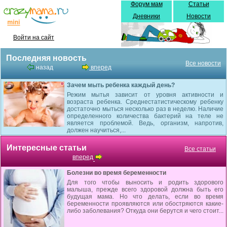
Форум мам
Статьи
Дневники
Новости
Войти на сайт
Последняя новость
Все новости
назад
вперед
Зачем мыть ребенка каждый день?
Режим мытья зависит от уровня активности и
возраста ребенка. Среднестатистическому ребенку
достаточно мыться несколько раз в неделю. Наличие
определенного количества бактерий на теле не
является проблемой. Ведь, организм, напротив,
должен научиться,...
Интересные статьи
Все статьи
вперед
Болезни во время беременности
Для того чтобы выносить и родить здорового
малыша, прежде всего здоровой должна быть его
будущая мама. Но что делать, если во время
беременности проявляются или обостряются какие-
либо заболевания? Откуда они берутся и чего стоит...