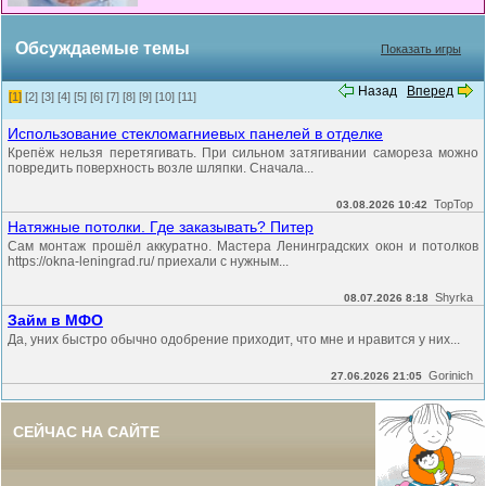
Обсуждаемые темы
Показать игры
Назад
Вперед
[1]
[2]
[3]
[4]
[5]
[6]
[7]
[8]
[9]
[10]
[11]
Использование стекломагниевых панелей в отделке
Крепёж нельзя перетягивать. При сильном затягивании самореза можно
повредить поверхность возле шляпки. Сначала...
TopTop
03.08.2026 10:42
Натяжные потолки. Где заказывать? Питер
Сам монтаж прошёл аккуратно. Мастера Ленинградских окон и потолков
https://okna-leningrad.ru/ приехали с нужным...
Shyrka
08.07.2026 8:18
Займ в МФО
Да, уних быстро обычно одобрение приходит, что мне и нравится у них...
Gorinich
27.06.2026 21:05
СЕЙЧАС НА САЙТЕ