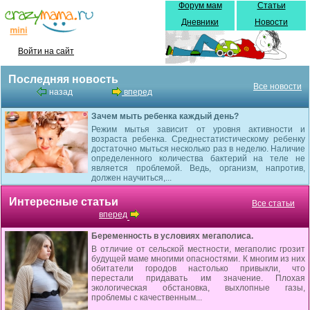
Форум мам
Статьи
Дневники
Новости
Войти на сайт
Последняя новость
Все новости
назад
вперед
Зачем мыть ребенка каждый день?
Режим мытья зависит от уровня активности и
возраста ребенка. Среднестатистическому ребенку
достаточно мыться несколько раз в неделю. Наличие
определенного количества бактерий на теле не
является проблемой. Ведь, организм, напротив,
должен научиться,...
Интересные статьи
Все статьи
вперед
Беременность в условиях мегаполиса.
В отличие от сельской местности, мегаполис грозит
будущей маме многими опасностями. К многим из них
обитатели городов настолько привыкли, что
перестали придавать им значение. Плохая
экологическая обстановка, выхлопные газы,
проблемы с качественным...