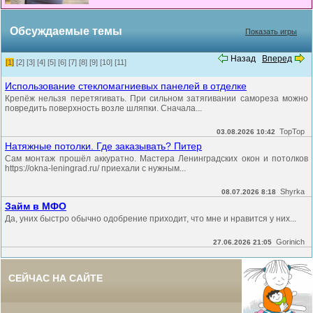
Обсуждаемые темы
Показать игры
Назад
Вперед
[1]
[2]
[3]
[4]
[5]
[6]
[7]
[8]
[9]
[10]
[11]
Использование стекломагниевых панелей в отделке
Крепёж нельзя перетягивать. При сильном затягивании самореза можно
повредить поверхность возле шляпки. Сначала...
TopTop
03.08.2026 10:42
Натяжные потолки. Где заказывать? Питер
Сам монтаж прошёл аккуратно. Мастера Ленинградских окон и потолков
https://okna-leningrad.ru/ приехали с нужным...
Shyrka
08.07.2026 8:18
Займ в МФО
Да, уних быстро обычно одобрение приходит, что мне и нравится у них...
Gorinich
27.06.2026 21:05
СЕЙЧАС НА САЙТЕ