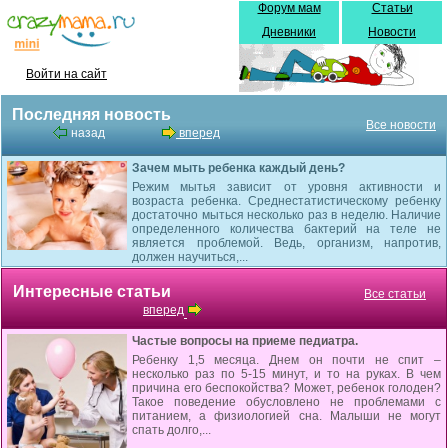
Форум мам
Статьи
Дневники
Новости
Войти на сайт
Последняя новость
Все новости
назад
вперед
Зачем мыть ребенка каждый день?
Режим мытья зависит от уровня активности и
возраста ребенка. Среднестатистическому ребенку
достаточно мыться несколько раз в неделю. Наличие
определенного количества бактерий на теле не
является проблемой. Ведь, организм, напротив,
должен научиться,...
Интересные статьи
Все статьи
вперед
Частые вопросы на приеме педиатра.
Ребенку 1,5 месяца. Днем он почти не спит –
несколько раз по 5-15 минут, и то на руках. В чем
причина его беспокойства? Может, ребенок голоден?
Такое поведение обусловлено не проблемами с
питанием, а физиологией сна. Малыши не могут
спать долго,...