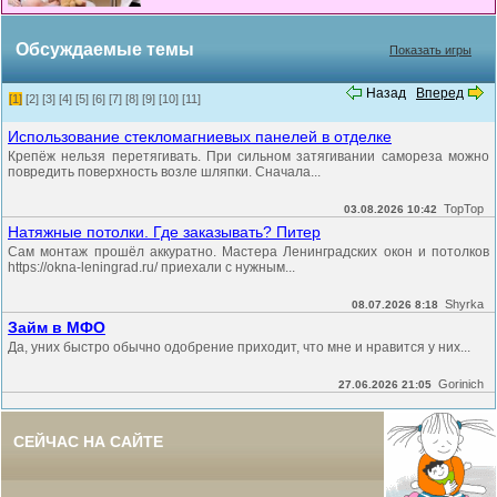
Обсуждаемые темы
Показать игры
Назад
Вперед
[1]
[2]
[3]
[4]
[5]
[6]
[7]
[8]
[9]
[10]
[11]
Использование стекломагниевых панелей в отделке
Крепёж нельзя перетягивать. При сильном затягивании самореза можно
повредить поверхность возле шляпки. Сначала...
TopTop
03.08.2026 10:42
Натяжные потолки. Где заказывать? Питер
Сам монтаж прошёл аккуратно. Мастера Ленинградских окон и потолков
https://okna-leningrad.ru/ приехали с нужным...
Shyrka
08.07.2026 8:18
Займ в МФО
Да, уних быстро обычно одобрение приходит, что мне и нравится у них...
Gorinich
27.06.2026 21:05
СЕЙЧАС НА САЙТЕ