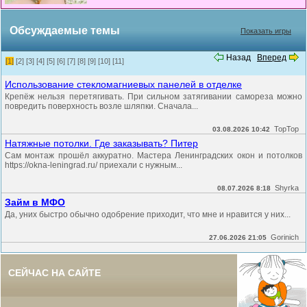
Обсуждаемые темы
Показать игры
Назад
Вперед
[1]
[2]
[3]
[4]
[5]
[6]
[7]
[8]
[9]
[10]
[11]
Использование стекломагниевых панелей в отделке
Крепёж нельзя перетягивать. При сильном затягивании самореза можно
повредить поверхность возле шляпки. Сначала...
TopTop
03.08.2026 10:42
Натяжные потолки. Где заказывать? Питер
Сам монтаж прошёл аккуратно. Мастера Ленинградских окон и потолков
https://okna-leningrad.ru/ приехали с нужным...
Shyrka
08.07.2026 8:18
Займ в МФО
Да, уних быстро обычно одобрение приходит, что мне и нравится у них...
Gorinich
27.06.2026 21:05
СЕЙЧАС НА САЙТЕ