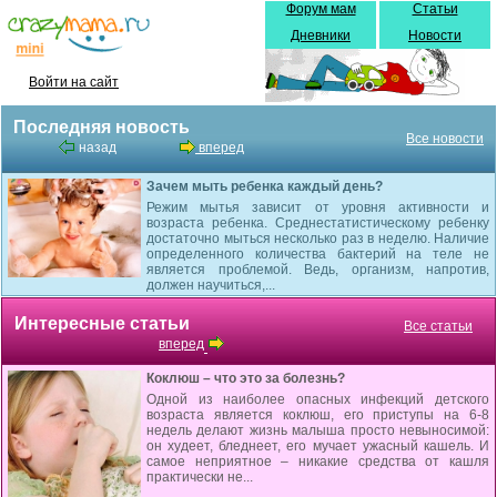
Форум мам
Статьи
Дневники
Новости
Войти на сайт
Последняя новость
Все новости
назад
вперед
Зачем мыть ребенка каждый день?
Режим мытья зависит от уровня активности и
возраста ребенка. Среднестатистическому ребенку
достаточно мыться несколько раз в неделю. Наличие
определенного количества бактерий на теле не
является проблемой. Ведь, организм, напротив,
должен научиться,...
Интересные статьи
Все статьи
вперед
Коклюш – что это за болезнь?
Одной из наиболее опасных инфекций детского
возраста является коклюш, его приступы на 6-8
недель делают жизнь малыша просто невыносимой:
он худеет, бледнеет, его мучает ужасный кашель. И
самое неприятное – никакие средства от кашля
практически не...