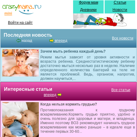
Форум мам
Статьи
Дневники
Новости
Войти на сайт
Последняя новость
Все новости
назад
вперед
Зачем мыть ребенка каждый день?
Режим мытья зависит от уровня активности и
возраста ребенка. Среднестатистическому ребенку
достаточно мыться несколько раз в неделю. Наличие
определенного количества бактерий на теле не
является проблемой. Ведь, организм, напротив,
должен научиться,...
Интересные статьи
Все статьи
вперед
Когда нельзя кормить грудью?
Противопоказания к грудному
вскармливанию.Кормить грудью приятно, удобно и
очень полезно для здоровья и матери, и младенца.
Именно поэтому ВОЗ рекомендует начинать грудное
вскармливание как можно раньше – в идеале еще в
течение первых 30-60...