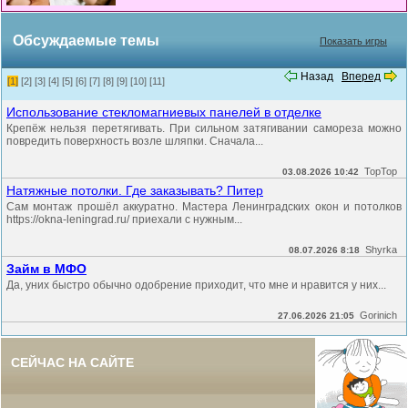
Обсуждаемые темы
Показать игры
Назад
Вперед
[1]
[2]
[3]
[4]
[5]
[6]
[7]
[8]
[9]
[10]
[11]
Использование стекломагниевых панелей в отделке
Крепёж нельзя перетягивать. При сильном затягивании самореза можно
повредить поверхность возле шляпки. Сначала...
TopTop
03.08.2026 10:42
Натяжные потолки. Где заказывать? Питер
Сам монтаж прошёл аккуратно. Мастера Ленинградских окон и потолков
https://okna-leningrad.ru/ приехали с нужным...
Shyrka
08.07.2026 8:18
Займ в МФО
Да, уних быстро обычно одобрение приходит, что мне и нравится у них...
Gorinich
27.06.2026 21:05
СЕЙЧАС НА САЙТЕ