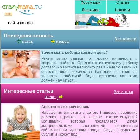
Форум мам
Статьи
Дневники
Новости
Войти на сайт
Последняя новость
Все новости
назад
вперед
Зачем мыть ребенка каждый день?
Режим мытья зависит от уровня активности и
возраста ребенка. Среднестатистическому ребенку
достаточно мыться несколько раз в неделю. Наличие
определенного количества бактерий на теле не
является проблемой. Ведь, организм, напротив,
должен научиться,...
Интересные статьи
Все статьи
вперед
Аппетит и его нарушения.
Нарушения аппетита у детей. Пищевое поведение
ребенка строится на основе соответствующей
мотивации, которая проявляется двумя
эмоциональными состояниями: неприятным
субъективным чувством голода (когда в животике
бурлит и «сосет под...