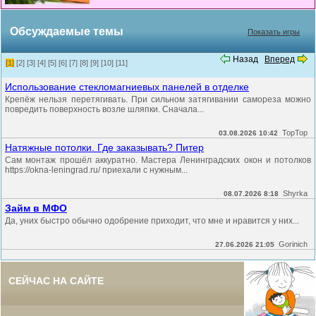
Обсуждаемые темы
Показать игры
Назад
Вперед
[1]
[2]
[3]
[4]
[5]
[6]
[7]
[8]
[9]
[10]
[11]
Использование стекломагниевых панелей в отделке
Крепёж нельзя перетягивать. При сильном затягивании самореза можно
повредить поверхность возле шляпки. Сначала...
TopTop
03.08.2026 10:42
Натяжные потолки. Где заказывать? Питер
Сам монтаж прошёл аккуратно. Мастера Ленинградских окон и потолков
https://okna-leningrad.ru/ приехали с нужным...
Shyrka
08.07.2026 8:18
Займ в МФО
Да, уних быстро обычно одобрение приходит, что мне и нравится у них...
Gorinich
27.06.2026 21:05
СЕЙЧАС НА САЙТЕ