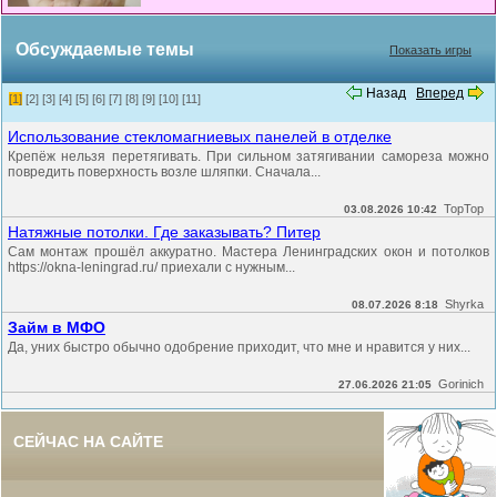
Обсуждаемые темы
Показать игры
Назад
Вперед
[1]
[2]
[3]
[4]
[5]
[6]
[7]
[8]
[9]
[10]
[11]
Использование стекломагниевых панелей в отделке
Крепёж нельзя перетягивать. При сильном затягивании самореза можно
повредить поверхность возле шляпки. Сначала...
TopTop
03.08.2026 10:42
Натяжные потолки. Где заказывать? Питер
Сам монтаж прошёл аккуратно. Мастера Ленинградских окон и потолков
https://okna-leningrad.ru/ приехали с нужным...
Shyrka
08.07.2026 8:18
Займ в МФО
Да, уних быстро обычно одобрение приходит, что мне и нравится у них...
Gorinich
27.06.2026 21:05
СЕЙЧАС НА САЙТЕ