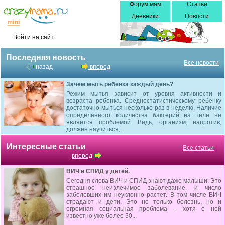
Форум мам
Статьи
Дневники
Новости
Войти на сайт
Последняя новость
Все новости
назад
вперед
Зачем мыть ребенка каждый день?
Режим мытья зависит от уровня активности и
возраста ребенка. Среднестатистическому ребенку
достаточно мыться несколько раз в неделю. Наличие
определенного количества бактерий на теле не
является проблемой. Ведь, организм, напротив,
должен научиться,...
Интересные статьи
Все статьи
вперед
ВИЧ и СПИД у детей.
Сегодня слова ВИЧ и СПИД знают даже малыши. Это
страшное неизлечимое заболевание, и число
заболевших им неуклонно растет. В том числе ВИЧ
страдают и дети. Это не только болезнь, но и
огромная социальная проблема – хотя о ней
известно уже более 30...