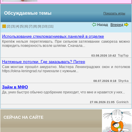
Обсуждаемые темы
Показать игры
Назад
Вперед
[1]
[2]
[3]
[4]
[5]
[6]
[7]
[8]
[9]
[10]
[11]
Использование стекломагниевых панелей в отделке
Крепёж нельзя перетягивать. При сильном затягивании самореза можно
повредить поверхность возле шляпки. Сначала...
TopTop
03.08.2026 10:42
Натяжные потолки. Где заказывать? Питер
Сам монтаж прошёл аккуратно. Мастера Ленинградских окон и потолков
https://okna-leningrad.ru/ приехали с нужным...
Shyrka
08.07.2026 8:18
Займ в МФО
Да, уних быстро обычно одобрение приходит, что мне и нравится у них...
Gorinich
27.06.2026 21:05
СЕЙЧАС НА САЙТЕ