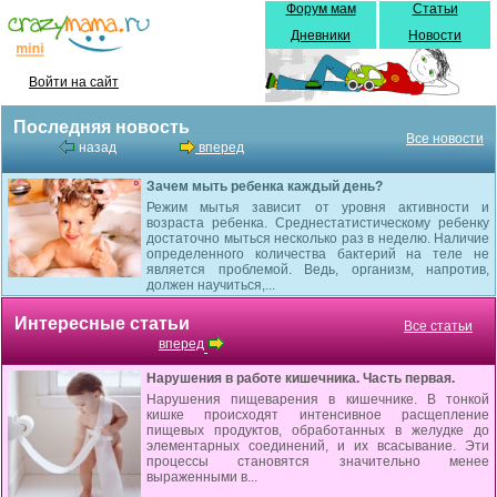
Форум мам
Статьи
Дневники
Новости
Войти на сайт
Последняя новость
Все новости
назад
вперед
Зачем мыть ребенка каждый день?
Режим мытья зависит от уровня активности и
возраста ребенка. Среднестатистическому ребенку
достаточно мыться несколько раз в неделю. Наличие
определенного количества бактерий на теле не
является проблемой. Ведь, организм, напротив,
должен научиться,...
Интересные статьи
Все статьи
вперед
Нарушения в работе кишечника. Часть первая.
Нарушения пищеварения в кишечнике. В тонкой
кишке происходят интенсивное расщепление
пищевых про­дуктов, обработанных в желудке до
элементарных соединений, и их всасы­вание. Эти
процессы становятся значительно менее
выраженными в...