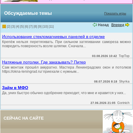
Обсуждаемые темы
Показать игры
Назад
Вперед
[1]
[2]
[3]
[4]
[5]
[6]
[7]
[8]
[9]
[10]
[11]
Использование стекломагниевых панелей в отделке
Крепёж нельзя перетягивать. При сильном затягивании самореза можно
повредить поверхность возле шляпки. Сначала...
TopTop
03.08.2026 10:42
Натяжные потолки. Где заказывать? Питер
Сам монтаж прошёл аккуратно. Мастера Ленинградских окон и потолков
https://okna-leningrad.ru/ приехали с нужным...
Shyrka
08.07.2026 8:18
Займ в МФО
Да, уних быстро обычно одобрение приходит, что мне и нравится у них...
Gorinich
27.06.2026 21:05
СЕЙЧАС НА САЙТЕ