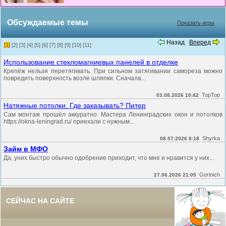
Обсуждаемые темы
Показать игры
Назад
Вперед
[1]
[2]
[3]
[4]
[5]
[6]
[7]
[8]
[9]
[10]
[11]
Использование стекломагниевых панелей в отделке
Крепёж нельзя перетягивать. При сильном затягивании самореза можно
повредить поверхность возле шляпки. Сначала...
TopTop
03.08.2026 10:42
Натяжные потолки. Где заказывать? Питер
Сам монтаж прошёл аккуратно. Мастера Ленинградских окон и потолков
https://okna-leningrad.ru/ приехали с нужным...
Shyrka
08.07.2026 8:18
Займ в МФО
Да, уних быстро обычно одобрение приходит, что мне и нравится у них...
Gorinich
27.06.2026 21:05
СЕЙЧАС НА САЙТЕ