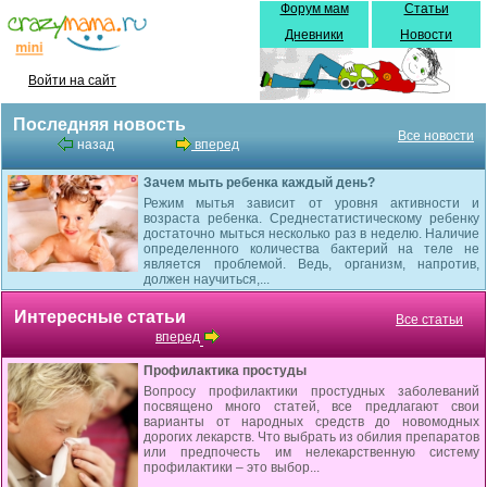
Форум мам
Статьи
Дневники
Новости
Войти на сайт
Последняя новость
Все новости
назад
вперед
Зачем мыть ребенка каждый день?
Режим мытья зависит от уровня активности и
возраста ребенка. Среднестатистическому ребенку
достаточно мыться несколько раз в неделю. Наличие
определенного количества бактерий на теле не
является проблемой. Ведь, организм, напротив,
должен научиться,...
Интересные статьи
Все статьи
вперед
Профилактика простуды
Вопросу профилактики простудных заболеваний
посвящено много статей, все предлагают свои
варианты от народных средств до новомодных
дорогих лекарств. Что выбрать из обилия препаратов
или предпочесть им нелекарственную систему
профилактики – это выбор...