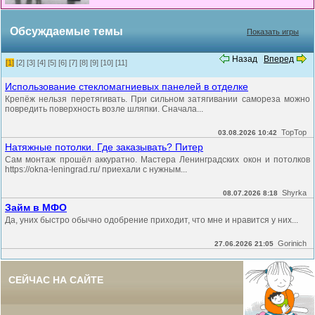
Обсуждаемые темы
Показать игры
Назад
Вперед
[1]
[2]
[3]
[4]
[5]
[6]
[7]
[8]
[9]
[10]
[11]
Использование стекломагниевых панелей в отделке
Крепёж нельзя перетягивать. При сильном затягивании самореза можно
повредить поверхность возле шляпки. Сначала...
TopTop
03.08.2026 10:42
Натяжные потолки. Где заказывать? Питер
Сам монтаж прошёл аккуратно. Мастера Ленинградских окон и потолков
https://okna-leningrad.ru/ приехали с нужным...
Shyrka
08.07.2026 8:18
Займ в МФО
Да, уних быстро обычно одобрение приходит, что мне и нравится у них...
Gorinich
27.06.2026 21:05
СЕЙЧАС НА САЙТЕ