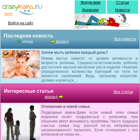
Форум мам
Статьи
Дневники
Новости
Войти на сайт
Последняя новость
Все новости
назад
вперед
Зачем мыть ребенка каждый день?
Режим мытья зависит от уровня активности и
возраста ребенка. Среднестатистическому ребенку
достаточно мыться несколько раз в неделю. Наличие
определенного количества бактерий на теле не
является проблемой. Ведь, организм, напротив,
должен научиться,...
Интересные статьи
Все статьи
вперед
Отношения в новой семье.
Подводные камни.Даже если новый член семьи
искренне хочет подружиться с ребенком, при
общении могут возникнуть проблемы. Часто будущее
счастье семьи под угрозой из-за неправильно
организованного прошлого. Если отношения с его
ребенком ну никак не...