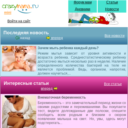
Форум мам
Статьи
Дневники
Новости
Войти на сайт
Последняя новость
Все новости
назад
вперед
Зачем мыть ребенка каждый день?
Режим мытья зависит от уровня активности и
возраста ребенка. Среднестатистическому ребенку
достаточно мыться несколько раз в неделю. Наличие
определенного количества бактерий на теле не
является проблемой. Ведь, организм, напротив,
должен научиться,...
Интересные статьи
Все статьи
вперед
Внематочная беременность
Беременность – это замечательный период жизни со
своими радостями и переживаниями. Вы покупаете
тест, видите долгожданные две полоски, спешите
сообщить всем родным и близким о скором
появлении малыша на свет. Но, увы, здесь могут
подстерегать...