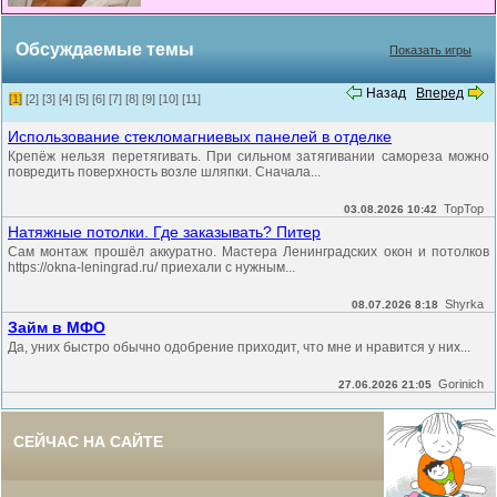
Обсуждаемые темы
Показать игры
Назад
Вперед
[1]
[2]
[3]
[4]
[5]
[6]
[7]
[8]
[9]
[10]
[11]
Использование стекломагниевых панелей в отделке
Крепёж нельзя перетягивать. При сильном затягивании самореза можно
повредить поверхность возле шляпки. Сначала...
TopTop
03.08.2026 10:42
Натяжные потолки. Где заказывать? Питер
Сам монтаж прошёл аккуратно. Мастера Ленинградских окон и потолков
https://okna-leningrad.ru/ приехали с нужным...
Shyrka
08.07.2026 8:18
Займ в МФО
Да, уних быстро обычно одобрение приходит, что мне и нравится у них...
Gorinich
27.06.2026 21:05
СЕЙЧАС НА САЙТЕ