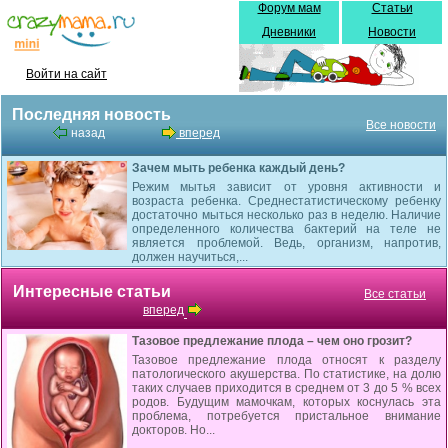
Форум мам
Статьи
Дневники
Новости
Войти на сайт
Последняя новость
Все новости
назад
вперед
Зачем мыть ребенка каждый день?
Режим мытья зависит от уровня активности и
возраста ребенка. Среднестатистическому ребенку
достаточно мыться несколько раз в неделю. Наличие
определенного количества бактерий на теле не
является проблемой. Ведь, организм, напротив,
должен научиться,...
Интересные статьи
Все статьи
вперед
Тазовое предлежание плода – чем оно грозит?
Тазовое предлежание плода относят к разделу
патологического акушерства. По статистике, на долю
таких случаев приходится в среднем от 3 до 5 % всех
родов. Будущим мамочкам, которых коснулась эта
проблема, потребуется пристальное внимание
докторов. Но...