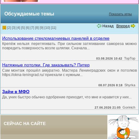
Обсуждаемые темы
Показать игры
Назад
Вперед
[1]
[2]
[3]
[4]
[5]
[6]
[7]
[8]
[9]
[10]
[11]
Использование стекломагниевых панелей в отделке
Крепёж нельзя перетягивать. При сильном затягивании самореза можно
повредить поверхность возле шляпки. Сначала...
TopTop
03.08.2026 10:42
Натяжные потолки. Где заказывать? Питер
Сам монтаж прошёл аккуратно. Мастера Ленинградских окон и потолков
https://okna-leningrad.ru/ приехали с нужным...
Shyrka
08.07.2026 8:18
Займ в МФО
Да, уних быстро обычно одобрение приходит, что мне и нравится у них...
Gorinich
27.06.2026 21:05
СЕЙЧАС НА САЙТЕ