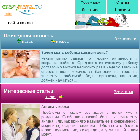
Форум мам
Статьи
Дневники
Новости
Войти на сайт
Последняя новость
Все новости
назад
вперед
Зачем мыть ребенка каждый день?
Режим мытья зависит от уровня активности и
возраста ребенка. Среднестатистическому ребенку
достаточно мыться несколько раз в неделю. Наличие
определенного количества бактерий на теле не
является проблемой. Ведь, организм, напротив,
должен научиться,...
Интересные статьи
Все статьи
вперед
Ангина у крохи
Проблемы с горлом возникают у детей уже с
рождения. Особенно опасной болезнью считается
ангина, или, как принято называть ее в современной
медицине, острый тонзиллит. Обычно это боли в
горле, недомогание, лихорадка, а у малышей к ним
могут...