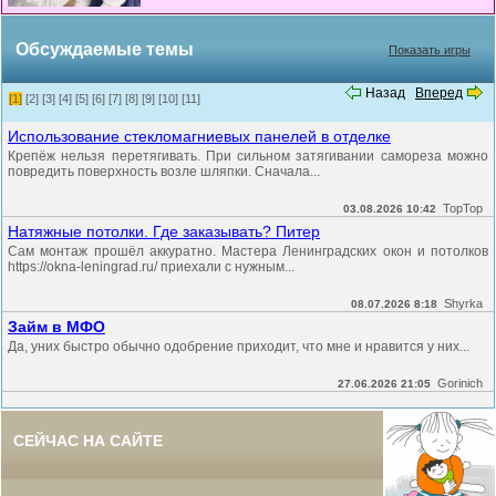
Обсуждаемые темы
Показать игры
Назад
Вперед
[1]
[2]
[3]
[4]
[5]
[6]
[7]
[8]
[9]
[10]
[11]
Использование стекломагниевых панелей в отделке
Крепёж нельзя перетягивать. При сильном затягивании самореза можно
повредить поверхность возле шляпки. Сначала...
TopTop
03.08.2026 10:42
Натяжные потолки. Где заказывать? Питер
Сам монтаж прошёл аккуратно. Мастера Ленинградских окон и потолков
https://okna-leningrad.ru/ приехали с нужным...
Shyrka
08.07.2026 8:18
Займ в МФО
Да, уних быстро обычно одобрение приходит, что мне и нравится у них...
Gorinich
27.06.2026 21:05
СЕЙЧАС НА САЙТЕ