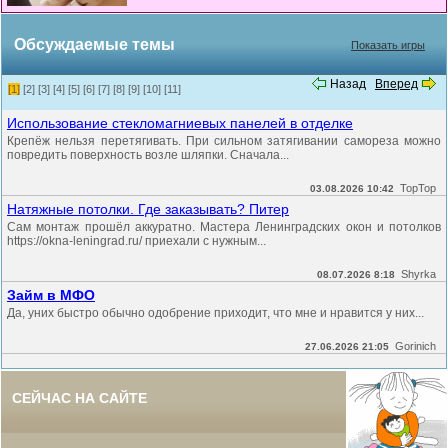
Обсуждаемые темы
Показать игры
Назад
Вперед
[1]
[2]
[3]
[4]
[5]
[6]
[7]
[8]
[9]
[10]
[11]
Использование стекломагниевых панелей в отделке
Крепёж нельзя перетягивать. При сильном затягивании самореза можно
повредить поверхность возле шляпки. Сначала...
TopTop
03.08.2026 10:42
Натяжные потолки. Где заказывать? Питер
Сам монтаж прошёл аккуратно. Мастера Ленинградских окон и потолков
https://okna-leningrad.ru/ приехали с нужным...
Shyrka
08.07.2026 8:18
Займ в МФО
Да, уних быстро обычно одобрение приходит, что мне и нравится у них...
Gorinich
27.06.2026 21:05
СЕЙЧАС НА САЙТЕ