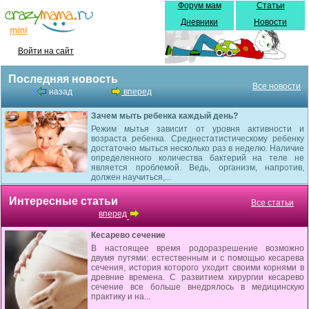
Форум мам
Статьи
Дневники
Новости
Войти на сайт
Последняя новость
Все новости
назад
вперед
Зачем мыть ребенка каждый день?
Режим мытья зависит от уровня активности и
возраста ребенка. Среднестатистическому ребенку
достаточно мыться несколько раз в неделю. Наличие
определенного количества бактерий на теле не
является проблемой. Ведь, организм, напротив,
должен научиться,...
Интересные статьи
Все статьи
вперед
Кесарево сечение
В настоящее время родоразрешение возможно
двумя путями: естественным и с помощью кесарева
сечения, история которого уходит своими корнями в
древние времена. С развитием хирургии кесарево
сечение все больше внедрялось в медицинскую
практику и на...