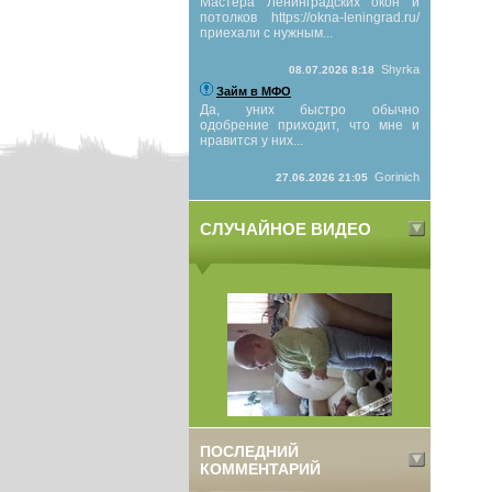
Мастера Ленинградских окон и
потолков https://okna-leningrad.ru/
приехали с нужным...
Shyrka
08.07.2026 8:18
Займ в МФО
Да, уних быстро обычно
одобрение приходит, что мне и
нравится у них...
Gorinich
27.06.2026 21:05
СЛУЧАЙНОЕ ВИДЕО
ПОСЛЕДНИЙ
КОММЕНТАРИЙ