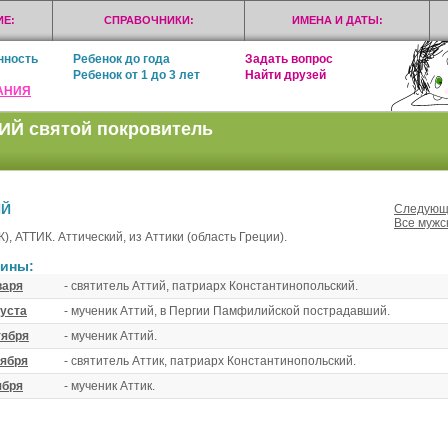
Е:
СПРАВОЧНИКИ:
ИМЕНА И ДАТЫ:
нность
Ребенок до года
Задать вопрос
Ребенок от 1 до 3 лет
Найти друзей
АНИЯ
ИЙ святой покровитель
ИЙ
Следующи
Все мужс
), АТТИК. Аттический, из Аттики (область Греции).
ины:
варя
- святитель Аттий, патриарх Константинопольский.
густа
- мученик Аттий, в Пергии Памфилийской пострадавший.
тября
- мученик Аттий.
тября
- святитель Аттик, патриарх Константинопольский.
ября
- мученик Аттик.