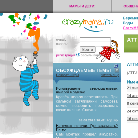
МАМЫ И ДЕТИ:
ОБЩЕНИ
Береме
Роды
CrazyМ
АТТ
e-mail:
пароль:
регистрация
забыли пароль?
АТТ
ОБСУЖДАЕМЫЕ ТЕМЫ
(АТТИК
Показать игры
читать ещё
Имен
21 ян
Использование стекломагниевых
панелей в отделке
14 ав
Крепёж нельзя перетягивать. При
сильном затягивании самореза
8 сен
можно повредить поверхность
возле шляпки. Сначала...
24 ок
16 но
TopTop
03.08.2026 10:42
Натяжные потолки. Где заказывать?
Питер
Сам монтаж прошёл аккуратно.