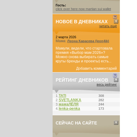
Гость:
click over here now martian sui wallet
НОВОЕ В ДНЕВНИКАХ
читать ещё
2 марта 2026
Мама:
Леона Карасева (leon4ik)
Мамули, видели, что стартовала
премия «Выбор мам 2026»?
Можно снова выбирать самые
круты бренды и проекты) есть...
Добавить комментарий
РЕЙТИНГ ДНЕВНИКОВ
весь рейтинг
ТАТI
1.
308
SVETLANKA
2.
282
мамаЛЁЛЯ
3.
244
lenka-penka
4.
173
СЕЙЧАС НА САЙТЕ