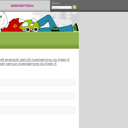
Поиск:
БИБЛИОТЕКА:
й мужской святой покровитель на букву А
кие святые покровители на букву А