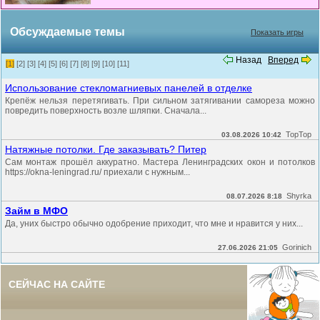
Обсуждаемые темы
Показать игры
Назад
Вперед
[1]
[2]
[3]
[4]
[5]
[6]
[7]
[8]
[9]
[10]
[11]
Использование стекломагниевых панелей в отделке
Крепёж нельзя перетягивать. При сильном затягивании самореза можно
повредить поверхность возле шляпки. Сначала...
TopTop
03.08.2026 10:42
Натяжные потолки. Где заказывать? Питер
Сам монтаж прошёл аккуратно. Мастера Ленинградских окон и потолков
https://okna-leningrad.ru/ приехали с нужным...
Shyrka
08.07.2026 8:18
Займ в МФО
Да, уних быстро обычно одобрение приходит, что мне и нравится у них...
Gorinich
27.06.2026 21:05
СЕЙЧАС НА САЙТЕ