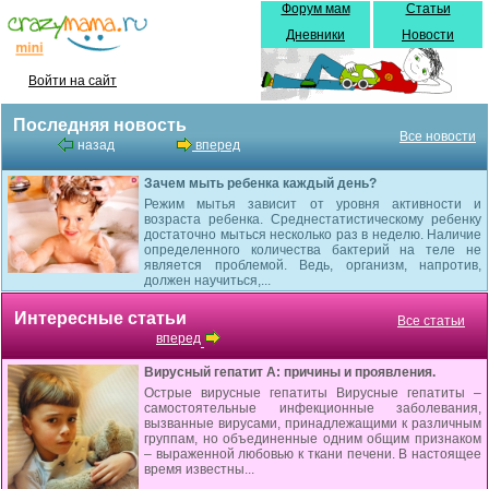
Форум мам
Статьи
Дневники
Новости
Войти на сайт
Последняя новость
Все новости
назад
вперед
Зачем мыть ребенка каждый день?
Режим мытья зависит от уровня активности и
возраста ребенка. Среднестатистическому ребенку
достаточно мыться несколько раз в неделю. Наличие
определенного количества бактерий на теле не
является проблемой. Ведь, организм, напротив,
должен научиться,...
Интересные статьи
Все статьи
вперед
Вирусный гепатит А: причины и проявления.
Острые вирусные гепатиты Вирусные гепатиты –
самостоятельные инфекционные заболевания,
вызванные вирусами, принадлежащими к различным
группам, но объединенные одним общим признаком
– выраженной любовью к ткани печени. В настоящее
время известны...