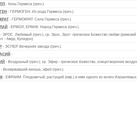
ПП
- Конь Гермеса (греч.).
ГЕН
- ГЕРМОГЕН. Из рода Гермеса (греч.).
КРАТ
- ГЕРМОКРАТ. Сила Гермеса (греч.).
ЛАЙ
- ЕРМОЛ, ЕРМАК. Народ Гермеса (греч.).
- ЭРОС. Любимый (греч.), ср. Эрос, Эрот -греческое Божество любви (римский
т - Амур, Купидон).
Р
- ЭСПЕР. Вечерняя звезда (греч.).
АСИЙ
-
ИЙ
- Воздушный (греч.); ср. Эфир - греческое божество, олицетворение воздух
- Возмужавший юноша, эфеб (греч.).
М
- ЕФРАИМ. Плодовитый, растущий (евр.) и имя одного из колен Израилевых