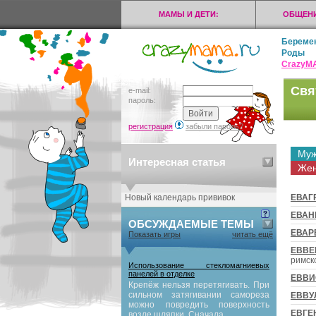
МАМЫ И ДЕТИ:
ОБЩЕНИ
Береме
Роды
CrazyМ
Свя
e-mail:
пароль:
регистрация
забыли пароль?
Муж
Интересная статья
Жен
Новый календарь прививок
ЕВАГ
ЕВАН
ОБСУЖДАЕМЫЕ ТЕМЫ
ЕВАР
Показать игры
читать ещё
ЕВВЕ
римск
Использование стекломагниевых
панелей в отделке
ЕВВИ
Крепёж нельзя перетягивать. При
сильном затягивании самореза
ЕВВУ
можно повредить поверхность
ЕВГЕ
возле шляпки. Сначала...