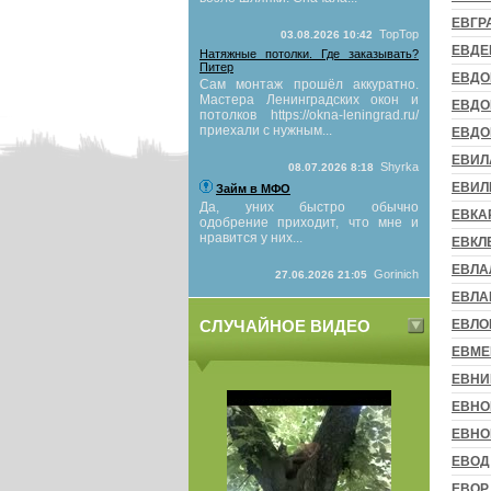
ЕВГР
TopTop
03.08.2026 10:42
ЕВДЕ
Натяжные потолки. Где заказывать?
Питер
ЕВДО
Сам монтаж прошёл аккуратно.
Мастера Ленинградских окон и
ЕВДО
потолков https://okna-leningrad.ru/
приехали с нужным...
ЕВДО
ЕВИЛ
Shyrka
08.07.2026 8:18
ЕВИЛ
Займ в МФО
Да, уних быстро обычно
ЕВКА
одобрение приходит, что мне и
нравится у них...
ЕВКЛ
ЕВЛА
Gorinich
27.06.2026 21:05
ЕВЛА
СЛУЧАЙНОЕ ВИДЕО
ЕВЛО
ЕВМЕ
ЕВНИ
ЕВНО
ЕВНО
ЕВОД
ЕВОР