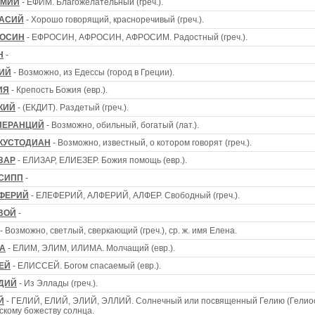
ИМИЙ
- ЕФИМ. Благожелательный (греч.).
АСИЙ
- Хорошо говорящий, красноречивый (греч.).
ОСИН
- ЕФРОСИН, АФРОСИН, АФРОСИМ. Радостный (греч.).
Н
-
ИЙ
- Возможно, из Едессы (город в Греции).
ИЯ
- Крепость Божия (евр.).
КИЙ
- (ЕКДИТ). Раздетый (греч.).
ПЕРАНЦИЙ
- Возможно, обильный, богатый (лат.).
КУСТОДИАН
- Возможно, известный, о котором говорят (греч.).
ЗАР
- ЕЛИЗАР, ЕЛИЕЗЕР. Божия помощь (евр.).
СИПП
-
ФЕРИЙ
- ЕЛЕФЕРИЙ, АЛФЕРИЙ, АЛФЕР. Свободный (греч.).
ВОЙ
-
- Возможно, светлый, сверкающий (греч.), ср. ж. имя Елена.
А
- ЕЛИМ, ЭЛИМ, ИЛИМА. Молчащий (евр.).
ЕЙ
- ЕЛИССЕЙ. Богом спасаемый (евр.).
ДИЙ
- Из Эллады (греч.).
Й
- ГЕЛИЙ, ЕЛИЙ, ЭЛИЙ, ЭЛЛИЙ. Солнечный или посвященный Гелию (Гелио
ескому божеству солнца.