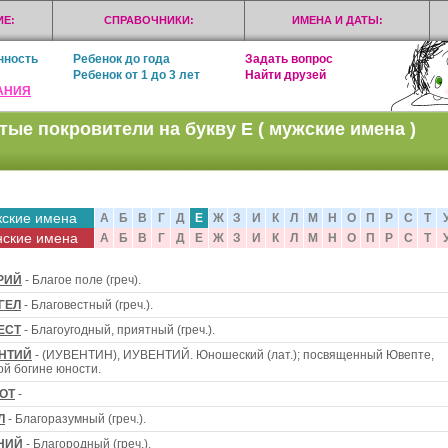
Е:
СПРАВОЧНИКИ:
ИМЕНА И ДАТЫ:
нность
Ребенок до года
Задать вопрос
Ребенок от 1 до 3 лет
Найти друзей
АНИЯ
тые покровители на букву Е ( мужские имена )
ские имена
А
Б
В
Г
Д
Е
Ж
З
И
К
Л
М
Н
О
П
Р
С
Т
ские имена
А
Б
В
Г
Д
Е
Ж
З
И
К
Л
М
Н
О
П
Р
С
Т
РИЙ
- Благое поле (греч).
ГЕЛ
- Благовестный (греч.).
ЕСТ
- Благоугодный, приятный (греч.).
НТИЙ
- (ИУВЕНТИН), ИУВЕНТИЙ. Юношеский (лат.); посвященный Ювепте,
ой богине юности.
ОТ
-
Л
- Благоразумный (греч.).
НИЙ
- Благородный (греч.).