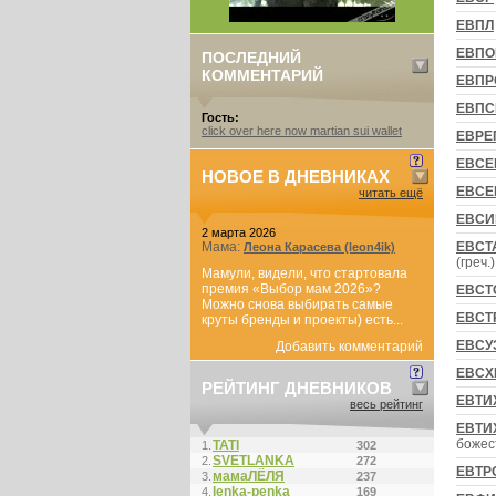
ЕВПЛ
ЕВПО
ПОСЛЕДНИЙ
КОММЕНТАРИЙ
ЕВПР
ЕВПС
Гость:
click over here now martian sui wallet
ЕВРЕ
ЕВСЕ
НОВОЕ В ДНЕВНИКАХ
ЕВСЕ
читать ещё
ЕВСИ
2 марта 2026
Мама:
ЕВСТ
Леона Карасева (leon4ik)
(греч.)
Мамули, видели, что стартовала
премия «Выбор мам 2026»?
ЕВСТ
Можно снова выбирать самые
ЕВСТ
круты бренды и проекты) есть...
ЕВСУ
Добавить комментарий
ЕВСХ
РЕЙТИНГ ДНЕВНИКОВ
ЕВТИ
весь рейтинг
ЕВТИ
божес
ТАТI
1.
302
SVETLANKA
2.
272
ЕВТР
мамаЛЁЛЯ
3.
237
lenka-penka
4.
169