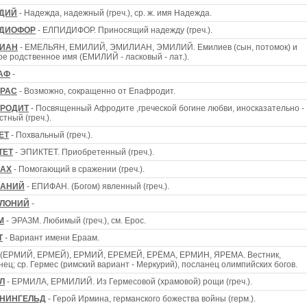
ДИЙ
- Надежда, надежный (греч.), ср. ж. имя Надежда.
ДИОФОР
- ЕЛПИДИФОР. Приносящий надежду (греч.).
ИАН
- ЕМЕЛЬЯН, ЕМИЛИЙ, ЭМИЛИАН, ЭМИЛИЙ. Емилиев (сын, потомок) и
ое родственное имя (ЕМИЛИЙ - ласковый - лат.).
АФ
-
РАС
- Возможно, сокращенно от Епафродит.
РОДИТ
- Посвященный Афродите ,греческой богине любви, иносказательно -
тный (греч.).
ЕТ
- Похвальный (греч.).
ТЕТ
- ЭПИКТЕТ. Приобретенный (греч.).
АХ
- Помогающий в сражении (греч.).
АНИЙ
- ЕПИФАН. (Богом) явленный (греч.).
ЛОНИЙ
-
М
- ЭРАЗМ. Любимый (греч.), см. Ерос.
Т
- Вариант имени Ераам.
 (ЕРМИЙ, ЕРМЕЙ), ЕРМИЙ, ЕРЕМЕЙ, ЕРЁМА, ЕРМИН, ЯРЕМА. Вестник,
нец; ср. Гермес (римский вариант - Меркурий), посланец олимпийских богов.
Л
- ЕРМИЛА, ЕРМИЛИЙ. Из Гермесовой (храмовой) рощи (греч.).
НИНГЕЛЬД
- Герой Ирмина, германского божества войны (герм.).