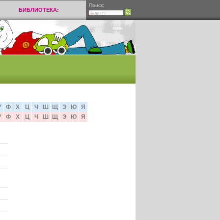
Поиск:
БИБЛИОТЕКА:
У
Ф
Х
Ц
Ч
Ш
Щ
Э
Ю
Я
У
Ф
Х
Ц
Ч
Ш
Щ
Э
Ю
Я