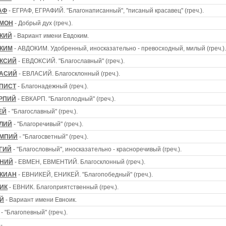
АФ
- ЕГРАФ, ЕГРАФИЙ. "Благонаписанный", "писаный красавец" (греч.).
МОН
- Добрый дух (греч.).
КИЙ
- Вариант имени Евдоким.
КИМ
- АВДОКИМ. Удобренный, иносказательно - превосходный, милый (греч.).
КСИЙ
- ЕВДОКСИЙ. "Благославный" (греч.).
АСИЙ
- ЕВЛАСИЙ. Благосклонный (греч.).
ПИСТ
- Благонадежный (греч.).
РПИЙ
- ЕВКАРП. "Благоплодный" (греч.).
ЕЙ
- "Благославный" (греч.).
ЛИЙ
- "Благоречивый" (греч.).
МПИЙ
- "Благосветный" (греч.).
ГИЙ
- "Благословный", иносказательно - красноречивый (греч.).
НИЙ
- ЕВМЕН, ЕВМЕНТИЙ. Благосклонный (греч.).
КИАН
- ЕВНИКЕЙ, ЕНИКЕЙ. "Благопобедный" (греч.).
ИК
- ЕВНИК. Благоприятственный (греч.).
Й
- Вариант имени Евноик.
- "Благопевный" (греч.).
-