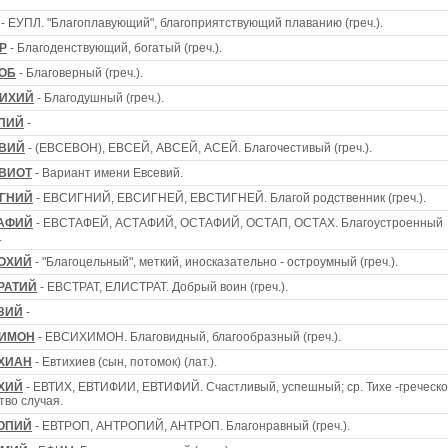
- ЕУПЛ. "Благоплавующий", благоприятствующий плаванию (греч.).
Р
- Благоденствующий, богатый (греч.).
ОБ
- Благоверный (греч.).
ИХИЙ
- Благодушный (греч.).
ПИЙ
-
ВИЙ
- (ЕВСЕВОН), ЕВСЕЙ, АВСЕЙ, АСЕЙ. Благочестивый (греч.).
ВИОТ
- Вариант имени Евсевий.
ГНИЙ
- ЕВСИГНИЙ, ЕВСИГНЕЙ, ЕВСТИГНЕЙ. Благой родственник (греч.).
АФИЙ
- ЕВСТАФЕЙ, АСТАФИЙ, ОСТАФИЙ, ОСТАП, ОСТАХ. Благоустроенный
.
ОХИЙ
- "Благоцельный", меткий, иносказательно - остроумный (греч.).
РАТИЙ
- ЕВСТРАТ, ЕЛИСТРАТ. Добрый воин (греч.).
ЗИЙ
-
ИМОН
- ЕВСИХИМОН. Благовидный, благообразный (греч.).
ХИАН
- Евтихиев (сын, потомок) (лат.).
ХИЙ
- ЕВТИХ, ЕВТИФИИ, ЕВТИФИЙ. Счастливый, успешный; ср. Тихе -греческ
тво случая.
ОПИЙ
- ЕВТРОП, АНТРОПИЙ, АНТРОП. Благонравный (греч.).