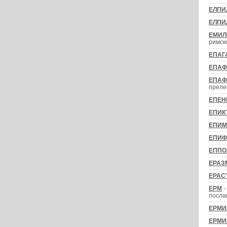
ЕЛПИ
ЕЛПИ
ЕМИЛ
римск
ЕПАГ
ЕПАФ
ЕПАФ
прелес
ЕПЕН
ЕПИК
ЕПИМ
ЕПИФ
ЕППО
ЕРАЗ
ЕРАС
ЕРМ
-
посла
ЕРМИ
ЕРМИ