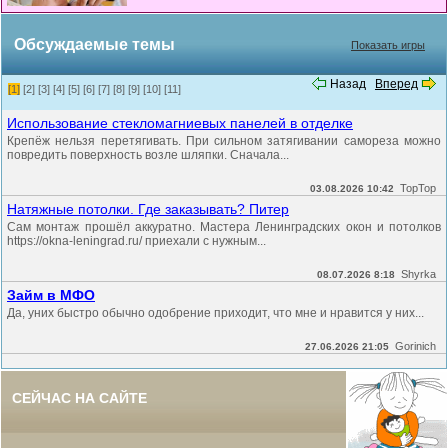
Обсуждаемые темы
Показать игры
Назад
Вперед
[1]
[2]
[3]
[4]
[5]
[6]
[7]
[8]
[9]
[10]
[11]
Использование стекломагниевых панелей в отделке
Крепёж нельзя перетягивать. При сильном затягивании самореза можно
повредить поверхность возле шляпки. Сначала...
TopTop
03.08.2026 10:42
Натяжные потолки. Где заказывать? Питер
Сам монтаж прошёл аккуратно. Мастера Ленинградских окон и потолков
https://okna-leningrad.ru/ приехали с нужным...
Shyrka
08.07.2026 8:18
Займ в МФО
Да, уних быстро обычно одобрение приходит, что мне и нравится у них...
Gorinich
27.06.2026 21:05
СЕЙЧАС НА САЙТЕ