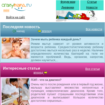
Форум мам
Статьи
Дневники
Новости
Войти на сайт
Последняя новость
Все новости
назад
вперед
Зачем мыть ребенка каждый день?
Режим мытья зависит от уровня активности и
возраста ребенка. Среднестатистическому ребенку
достаточно мыться несколько раз в неделю. Наличие
определенного количества бактерий на теле не
является проблемой. Ведь, организм, напротив,
должен научиться,...
Интересные статьи
Все статьи
вперед
ПЭП - что за диагноз?
Очень часто после рождения или в первый год жизни,
малышу выставляют множество непонятных и
пугающих неврологических диагнозов. Кроме того,
родителей пугают страшными последствиями этих
диагнозов и выписывают большое количество
достаточно серьезных...