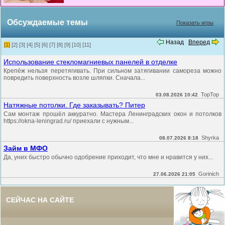
Обсуждаемые темы
Показать игры
Назад
Вперед
[1]
[2]
[3]
[4]
[5]
[6]
[7]
[8]
[9]
[10]
[11]
Использование стекломагниевых панелей в отделке
Крепёж нельзя перетягивать. При сильном затягивании самореза можно
повредить поверхность возле шляпки. Сначала...
TopTop
03.08.2026 10:42
Натяжные потолки. Где заказывать? Питер
Сам монтаж прошёл аккуратно. Мастера Ленинградских окон и потолков
https://okna-leningrad.ru/ приехали с нужным...
Shyrka
08.07.2026 8:18
Займ в МФО
Да, уних быстро обычно одобрение приходит, что мне и нравится у них...
Gorinich
27.06.2026 21:05
СЕЙЧАС НА САЙТЕ