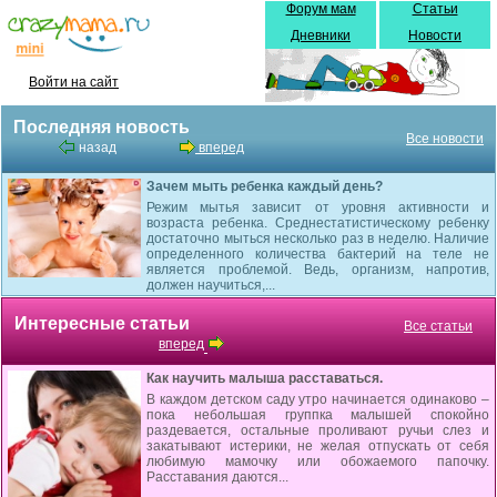
Форум мам
Статьи
Дневники
Новости
Войти на сайт
Последняя новость
Все новости
назад
вперед
Зачем мыть ребенка каждый день?
Режим мытья зависит от уровня активности и
возраста ребенка. Среднестатистическому ребенку
достаточно мыться несколько раз в неделю. Наличие
определенного количества бактерий на теле не
является проблемой. Ведь, организм, напротив,
должен научиться,...
Интересные статьи
Все статьи
вперед
Как научить малыша расставаться.
В каждом детском саду утро начинается одинаково –
пока небольшая группка малышей спокойно
раздевается, остальные проливают ручьи слез и
закатывают истерики, не желая отпускать от себя
любимую мамочку или обожаемого папочку.
Расставания даются...