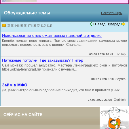
Обсуждаемые темы
Показать игры
Назад
Вперед
[1]
[2]
[3]
[4]
[5]
[6]
[7]
[8]
[9]
[10]
[11]
Использование стекломагниевых панелей в отделке
Крепёж нельзя перетягивать. При сильном затягивании самореза можно
повредить поверхность возле шляпки. Сначала...
TopTop
03.08.2026 10:42
Натяжные потолки. Где заказывать? Питер
Сам монтаж прошёл аккуратно. Мастера Ленинградских окон и потолков
https://okna-leningrad.ru/ приехали с нужным...
Shyrka
08.07.2026 8:18
Займ в МФО
Да, уних быстро обычно одобрение приходит, что мне и нравится у них...
Gorinich
27.06.2026 21:05
СЕЙЧАС НА САЙТЕ