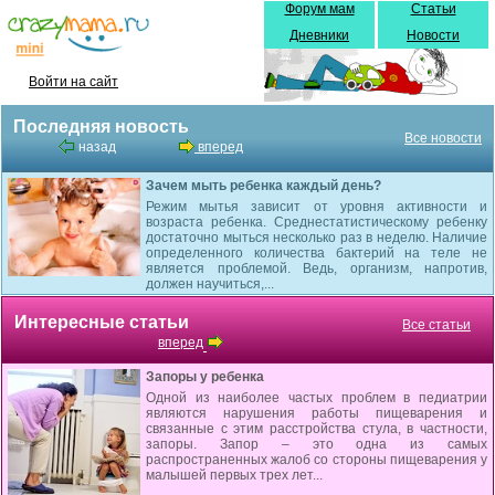
Форум мам
Статьи
Дневники
Новости
Войти на сайт
Последняя новость
Все новости
назад
вперед
Зачем мыть ребенка каждый день?
Режим мытья зависит от уровня активности и
возраста ребенка. Среднестатистическому ребенку
достаточно мыться несколько раз в неделю. Наличие
определенного количества бактерий на теле не
является проблемой. Ведь, организм, напротив,
должен научиться,...
Интересные статьи
Все статьи
вперед
Запоры у ребенка
Одной из наиболее частых проблем в педиатрии
являются нарушения работы пищеварения и
связанные с этим расстройства стула, в частности,
запоры. Запор – это одна из самых
распространенных жалоб со стороны пищеварения у
малышей первых трех лет...