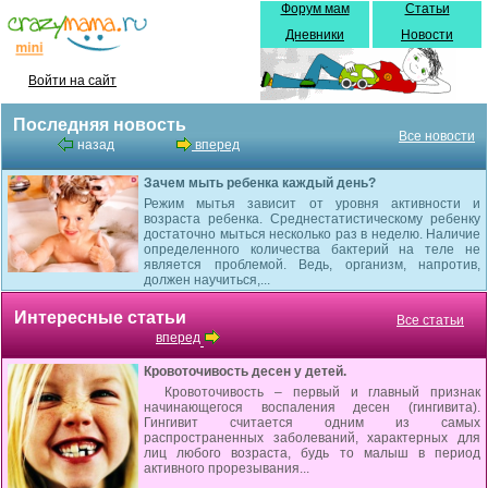
Форум мам
Статьи
Дневники
Новости
Войти на сайт
Последняя новость
Все новости
назад
вперед
Зачем мыть ребенка каждый день?
Режим мытья зависит от уровня активности и
возраста ребенка. Среднестатистическому ребенку
достаточно мыться несколько раз в неделю. Наличие
определенного количества бактерий на теле не
является проблемой. Ведь, организм, напротив,
должен научиться,...
Интересные статьи
Все статьи
вперед
Кровоточивость десен у детей.
Кровоточивость – первый и главный признак
начинающегося воспаления десен (гингивита).
Гингивит считается одним из самых
распространенных заболеваний, характерных для
лиц любого возраста, будь то малыш в период
активного прорезывания...