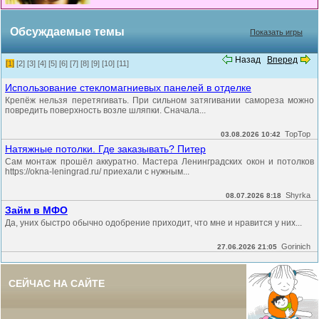
Обсуждаемые темы
Показать игры
Назад
Вперед
[1]
[2]
[3]
[4]
[5]
[6]
[7]
[8]
[9]
[10]
[11]
Использование стекломагниевых панелей в отделке
Крепёж нельзя перетягивать. При сильном затягивании самореза можно
повредить поверхность возле шляпки. Сначала...
TopTop
03.08.2026 10:42
Натяжные потолки. Где заказывать? Питер
Сам монтаж прошёл аккуратно. Мастера Ленинградских окон и потолков
https://okna-leningrad.ru/ приехали с нужным...
Shyrka
08.07.2026 8:18
Займ в МФО
Да, уних быстро обычно одобрение приходит, что мне и нравится у них...
Gorinich
27.06.2026 21:05
СЕЙЧАС НА САЙТЕ