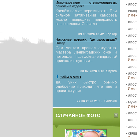
Использование стекломагниевых
- апос
панелей в отделке
Крепёж нельзя перетягивать. При
- свя
сильном затягивании самореза
Имен
можно повредить поверхность
- апос
возле шляпки. Сначала...
- апос
TopTop
03.08.2026 10:42
- апос
Натяжные потолки. Где заказывать?
- апос
Питер
Сам монтаж прошёл аккуратно.
- апос
Мастера Ленинградских окон и
- апос
потолков https://okna-leningrad.ru/
Имен
приехали с нужным...
- апос
Shyrka
08.07.2026 8:18
- апос
Займ в МФО
Имен
Да, уних быстро обычно
- апос
одобрение приходит, что мне и
Имен
нравится у них...
- апос
Gorinich
27.06.2026 21:05
- муче
Имен
- апос
СЛУЧАЙНОЕ ФОТО
- апос
- апос
- свя