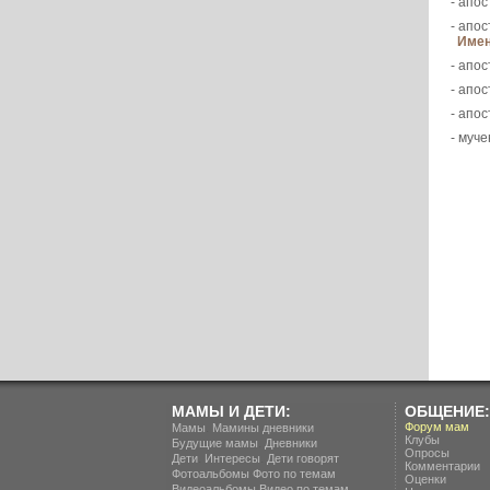
- апос
- апос
Имен
- апос
- апос
- апос
- муче
МАМЫ И ДЕТИ:
ОБЩЕНИЕ:
.
Форум мам
Мамы
Мамины дневники
Клубы
.
Будущие мамы
Дневники
Опросы
.
.
Дети
Интересы
Дети говорят
Комментарии
Фотоальбомы
Фото по темам
Оценки
Видеоальбомы
Видео по темам