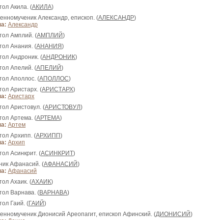
тол Акила. (
АКИЛА
)
щенномученик Александр, епископ. (
АЛЕКСАНДР
)
а:
Александр
тол Амплий. (
АМПЛИЙ
)
тол Анания. (
АНАНИЯ
)
тол Андроник. (
АНДРОНИК
)
тол Апелий. (
АПЕЛИЙ
)
тол Аполлос. (
АПОЛЛОС
)
тол Аристарх. (
АРИСТАРХ
)
а:
Аристарх
тол Аристовул. (
АРИСТОВУЛ
)
тол Артема. (
АРТЕМА
)
а:
Артем
тол Архипп. (
АРХИПП
)
а:
Архип
тол Асинкрит. (
АСИНКРИТ
)
ник Афанасий. (
АФАНАСИЙ
)
а:
Афанасий
тол Ахаик. (
АХАИК
)
тол Варнава. (
ВАРНАВА
)
тол Гаий. (
ГАИЙ
)
щенномученик Дионисий Ареопагит, епископ Афинский. (
ДИОНИСИЙ
)