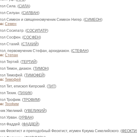
тол Сила. (
СИЛА
)
тол Силуан. (
СИЛВАН
)
стол Симеон и священномученик Симеон Нигер. (
СИМЕОН
)
а:
Семен
тол Сосипатр. (
СОСИПАТР
)
тол Сосфен. (
СОСФЕН
)
тол Стахий. (
СТАХИЙ
)
стол, первомученик Стефан, архидиакон. (
СТЕФАН
)
а:
Степан
тол Тертий. (
ТЕРТИЙ
)
тол Тимон, диакон. (
ТИМОН
)
тол Тимофей. (
ТИМОФЕЙ
)
а:
Тимофей
тол Тит, епископ Кипрский. (
ТИТ
)
тол Тихик. (
ТИХИК
)
тол Трофим. (
ТРОФИМ
)
а:
Трофим
ник Увеликий. (
УВЕЛИКИЙ
)
тол Урван. (
УРВАН
)
тол Фаддей. (
ФАДДЕЙ
)
еник Феоктист и преподобный Феоктист, игумен Кукума Сикелийского. (
ФЕОКТИ