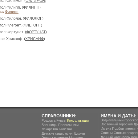
тол Филимон. (
ФИЛИМОН
)
тол Филипп. (
ФИЛИПП
)
а:
Филипп
тол Филолог. (
ФИЛОЛОГ
)
тол Флегонт. (
ФЛЕГОНТ
)
тол Фортунат. (
ФОРТУНАТ
)
ник Xрисанф. (
ХРИСАНФ
)
СПРАВОЧНИКИ:
ИМЕНА И ДАТЫ:
Зодиакальный гороско
Роддома
Курсы
Консультации
Восточный гороскоп
Др
Больницы
Поликлиники
Имена
Подбор имени п
Лекарства
Болезни
Святцы
Святые покров
.
Детские сады, ясли
Школы
Лунный календарь
Лун
Группы развития
Магазины