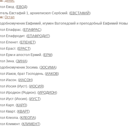
а:
Денис
тол Евод. (
ЕВОД
)
титель Евстафий 1, архиепископ Сербский. (
ЕВСТАФИЙ
)
а:
Остап
подобномученик Евфимий, игумен Ватопедский и преподобный Евфимий Новый
тол Епафрас. (
ЕПАФРАС
)
тол Епафродит. (
ЕПАФРОДИТ
)
тол Епенет. (
ЕПЕНЕТ
)
тол Ераст. (
ЕРАСТ
)
тол Ерм и апостол Ермий. (
ЕРМ
)
тол 3ина. (
ЗИНА
)
подобномученик 3осима. (
ЗОСИМА
)
тол Иаков, брат Господень. (
ИАКОВ
)
тол Иасон. (
ИАСОН
)
тол Иосия (Иуст). (
ИОСИЯ
)
тол Иродион (Родион). (
ИРОДИОН
)
тол Иуст (Иосия). (
ИУСТ
)
тол Карп. (
КАРП
)
тол Кварт. (
КВАРТ
)
тол Клеопа. (
КЛЕОПА
)
тол Климент. (
КЛИМЕНТ
)