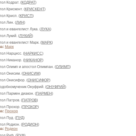
тол Кодрат. (
КОДРАТ
)
тол Крискент. (
КРИСКЕНТ
)
тол Крисп. (
КРИСП
)
тол Лин. (
ЛИН
)
тол и евангелист Лука. (
ЛУКА
)
тол Лукий. (
ЛУКИЙ
)
тол и евангелист Марк. (
МАРК
)
а:
Марк
тол Нарцисс. (
НАРКИСС
)
тол Никанор. (
НИКАНОР
)
стол Олимп и апостол Олимпан. (
ОЛИМП
)
тол Онисим. (
ОНИСИМ
)
стол Онисифор. (
ОНИСИФОР
)
подобномученик Онуфрий. (
ОНУФРИЙ
)
тол Пармен диакон. (
ПАРМЕН
)
тол Патров. (
ПАТРОВ
)
тол Прохор. (
ПРОХОР
)
а:
Прохор
тол Пуд. (
ПУД
)
тол Родион. (
РОДИОН
)
а:
Родион
тол Руф. (
РУФ
)