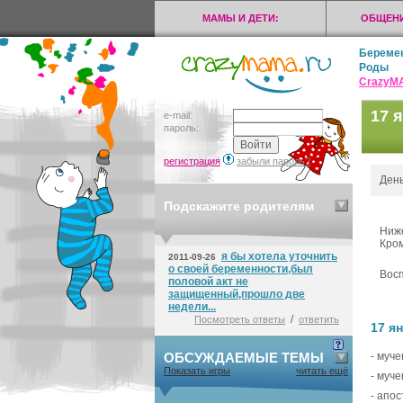
МАМЫ И ДЕТИ:
ОБЩЕНИ
Береме
Роды
CrazyМ
17 
e-mail:
пароль:
регистрация
забыли пароль?
День
Подскажите родителям
Ниже
Кром
я бы хотела уточнить
2011-09-26
о своей беременности,был
Восп
половой акт не
защищенный,прошло две
недели...
/
Посмотреть ответы
ответить
17 я
ОБСУЖДАЕМЫЕ ТЕМЫ
- муче
Показать игры
читать ещё
- муч
- апос