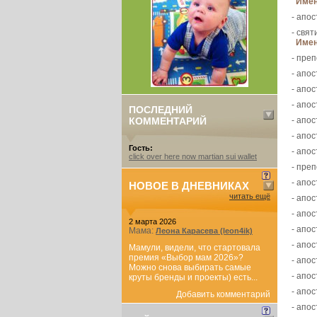
Имен
- апос
- свя
Имен
- пре
- апос
- апос
- апос
ПОСЛЕДНИЙ
КОММЕНТАРИЙ
- апос
- апос
Гость:
- апос
click over here now martian sui wallet
- пре
- апос
НОВОЕ В ДНЕВНИКАХ
читать ещё
- апос
- апос
2 марта 2026
- апос
Мама:
Леона Карасева (leon4ik)
- апос
Мамули, видели, что стартовала
премия «Выбор мам 2026»?
- апос
Можно снова выбирать самые
- апос
круты бренды и проекты) есть...
- апос
Добавить комментарий
- апос