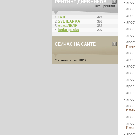
РЕЙТИНГ ДНЕВНИКОВ
- апос
весь рейтинг
- апос
- апос
ТАТI
1.
471
SVETLANKA
2.
358
- апос
мамаЛЁЛЯ
3.
336
- апос
lenka-penka
4.
297
- апос
- апос
СЕЙЧАС НА САЙТЕ
Имен
- апос
- апос
Онлайн гостей: 88/0
- апо
- апос
- апо
- пре
- апос
- апос
- апос
Имен
- апос
- апос
Имен
- апос