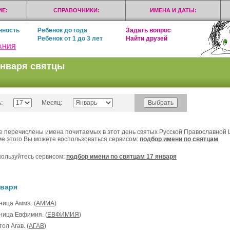
Е:
СПРАВОЧНИКИ:
ИМЕНА И ДАТЫ:
нность
Ребенок до года
Задать вопрос
Ребенок от 1 до 3 лет
Найти друзей
АНИЯ
января святцы
:
Месяц:
 перечислены имена почитаемых в этот день святых Русской Православной 
е этого Вы можете воспользоваться сервисом:
подбор имени по святцам
ользуйтесь сервисом:
подбор имени по святцам 17 января
нваря
ница Амма. (
АММА
)
еница Евфимия. (
ЕВФИМИЯ
)
тол Агав. (
АГАВ
)