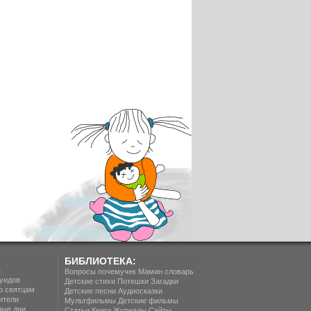
БИБЛИОТЕКА:
п
Вопросы почемучек
Мамин словарь
уидов
Детские стихи
Потешки
Загадки
о святцам
Детские песни
Аудиосказки
ители
Мультфильмы
Детские фильмы
ные дни
Статьи
Книги
Журналы
Сайты