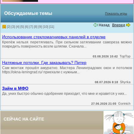
Обсуждаемые темы
Показать игры
Назад
Вперед
[1]
[2]
[3]
[4]
[5]
[6]
[7]
[8]
[9]
[10]
[11]
Использование стекломагниевых панелей в отделке
Крепёж нельзя перетягивать. При сильном затягивании самореза можно
повредить поверхность возле шляпки. Сначала...
TopTop
03.08.2026 10:42
Натяжные потолки. Где заказывать? Питер
Сам монтаж прошёл аккуратно. Мастера Ленинградских окон и потолков
https://okna-leningrad.ru/ приехали с нужным...
Shyrka
08.07.2026 8:18
Займ в МФО
Да, уних быстро обычно одобрение приходит, что мне и нравится у них...
Gorinich
27.06.2026 21:05
СЕЙЧАС НА САЙТЕ