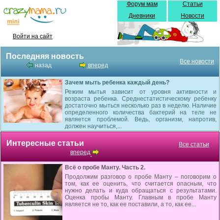
Форум мам
Статьи
Дневники
Новости
Войти на сайт
Последняя новость
Все новости
назад
вперед
Зачем мыть ребенка каждый день?
Режим мытья зависит от уровня активности и
возраста ребенка. Среднестатистическому ребенку
достаточно мыться несколько раз в неделю. Наличие
определенного количества бактерий на теле не
является проблемой. Ведь, организм, напротив,
должен научиться,...
Интересные статьи
Все статьи
вперед
Всё о пробе Манту. Часть 2.
Продолжим разговор о пробе Манту – поговорим о
том, как ее оценить, что считается опасным, что
нужно делать и куда обращаться с результатами.
Оценка пробы Манту. Главным в пробе Манту
является не то, как ее поставили, а то, как ее...