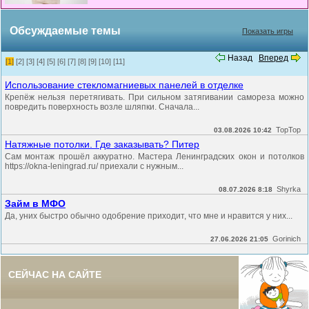
Обсуждаемые темы
Показать игры
Назад
Вперед
[1]
[2]
[3]
[4]
[5]
[6]
[7]
[8]
[9]
[10]
[11]
Использование стекломагниевых панелей в отделке
Крепёж нельзя перетягивать. При сильном затягивании самореза можно
повредить поверхность возле шляпки. Сначала...
TopTop
03.08.2026 10:42
Натяжные потолки. Где заказывать? Питер
Сам монтаж прошёл аккуратно. Мастера Ленинградских окон и потолков
https://okna-leningrad.ru/ приехали с нужным...
Shyrka
08.07.2026 8:18
Займ в МФО
Да, уних быстро обычно одобрение приходит, что мне и нравится у них...
Gorinich
27.06.2026 21:05
СЕЙЧАС НА САЙТЕ