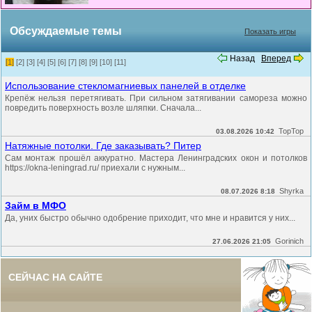
Обсуждаемые темы
Показать игры
Назад
Вперед
[1]
[2]
[3]
[4]
[5]
[6]
[7]
[8]
[9]
[10]
[11]
Использование стекломагниевых панелей в отделке
Крепёж нельзя перетягивать. При сильном затягивании самореза можно
повредить поверхность возле шляпки. Сначала...
TopTop
03.08.2026 10:42
Натяжные потолки. Где заказывать? Питер
Сам монтаж прошёл аккуратно. Мастера Ленинградских окон и потолков
https://okna-leningrad.ru/ приехали с нужным...
Shyrka
08.07.2026 8:18
Займ в МФО
Да, уних быстро обычно одобрение приходит, что мне и нравится у них...
Gorinich
27.06.2026 21:05
СЕЙЧАС НА САЙТЕ