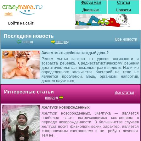
Форум мам
Статьи
Дневники
Новости
Войти на сайт
Последняя новость
Все новости
назад
вперед
Зачем мыть ребенка каждый день?
Режим мытья зависит от уровня активности и
возраста ребенка. Среднестатистическому ребенку
достаточно мыться несколько раз в неделю. Наличие
определенного количества бактерий на теле не
является проблемой. Ведь, организм, напротив,
должен научиться,...
Интересные статьи
Все статьи
вперед
Желтухи новорожденных
Желтухи новорожденных. Желтуха — является
наиболее часто встречающимся со­стоянием в
периоде новорожденности. В большинстве случаев
желтуха носит физиологический характер, является
«погранич­ным состоянием» и не требует лечения.
Тем не...