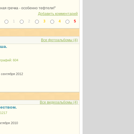
ная гречка - особенно тефтели!"
Добавить комментарий
1
2
3
4
5
Все фотоальбомы (4)
ша.
графий: 604
5 сентября 2012
Все видеоальбомы (4)
чеством.
 1217
октября 2010