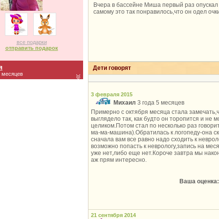
Вчера в бассейне Миша первый раз опускал
самому это так понравилось,что он одел оч
все подарки
отправить подарок
я
Дети говорят
7 месяцев
3 февраля 2015
Михаил
3 года 5 месяцев
Примерно с октября месяца стала замечать,
выглядело так, как будто он торопится и не м
целиком.Потом стал по несколько раз говорит
ма-ма-машина).Обратилась к логопеду-она ск
сначала вам все равно надо сходить к неврол
возможно попасть к неврологу,запись на мес
уже нет,либо еще нет.Короче завтра мы нако
аж прям интересно.
Ваша оценка:
21 сентября 2014