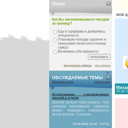
Опрос
МОИ Д
Как Вы организовываете поездки
за границу?
Еду в турфирму и доверяюсь
специалисту
Планирую поездку заранее и
заказываю билеты/гостиницу
сам(а)
Возможны оба варианта
результаты опроса
все опросы
ОБСУЖДАЕМЫЕ ТЕМЫ
Показать игры
читать ещё
Миха
14 лет 
Использование стекломагниевых
панелей в отделке
Крепёж нельзя перетягивать. При
сильном затягивании самореза
можно повредить поверхность
возле шляпки. Сначала...
TopTop
03.08.2026 10:42