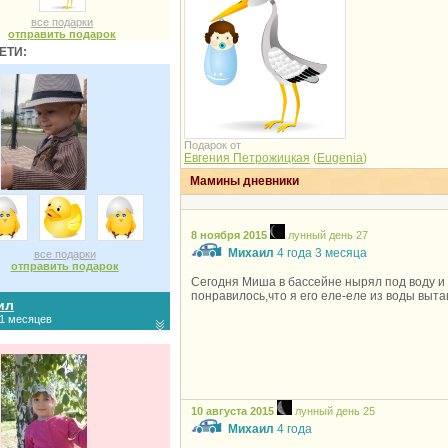
все подарки
отправить подарок
ЕТИ:
Подарок от
Евгения Петрожицкая
(
Eugenia
)
Мамины дневники
8 ноября 2015
лунный день 27
Михаил
4 года 3 месяца
все подарки
отправить подарок
Сегодня Миша в бассейне нырял под воду и 
понравилось,что я его еле-еле из воды выт
ил
11 месяцев
10 августа 2015
лунный день 25
Михаил
4 года