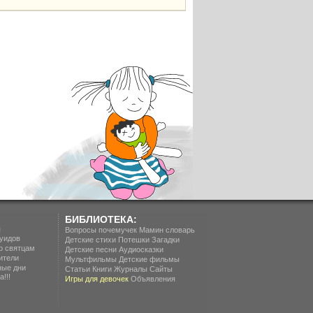
БИБЛИОТЕКА:
п
Вопросы почемучек
Мамин словарь
уидов
Детские стихи
Потешки
Загадки
о святцам
Детские песни
Аудиосказки
ители
Мультфильмы
Детские фильмы
ные дни
Статьи
Книги
Журналы
Сайты
!!!
Игры для девочек
Объявления