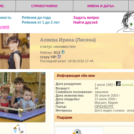
Е:
СПРАВОЧНИКИ:
ИМЕНА И ДАТЫ:
нность
Ребенок до года
Задать вопрос
Ребенок от 1 до 3 лет
Найти друзей
АНИЯ
Аляева Ирина (Лисена)
статус неизвестен
814
Рейтинг:
crazy VIP
Последний визит: 18.06.2016 17-44
Информация обо мне
Дата рождения:
2 июля 1982 г
лунный 
Возраст:
44
Семейное положение:
замужем
Дата знакомства:
30 апреля 2003 г
Дата свадьбы:
12 июля 2008 г
Дети:
Михаил, Мария
ОРЕНБУРГ
Город:
Интересы
фото видео съемка вяза
Подарки