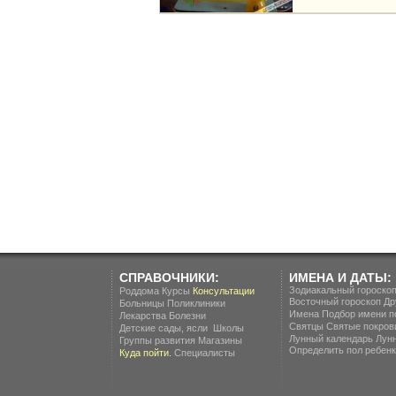
СПРАВОЧНИКИ:
ИМЕНА И ДАТЫ:
Зодиакальный гороско
Роддома
Курсы
Консультации
Восточный гороскоп
Др
Больницы
Поликлиники
Имена
Подбор имени п
Лекарства
Болезни
Святцы
Святые покров
.
Детские сады, ясли
Школы
Лунный календарь
Лун
Группы развития
Магазины
Определить пол ребенка
Куда пойти.
Специалисты