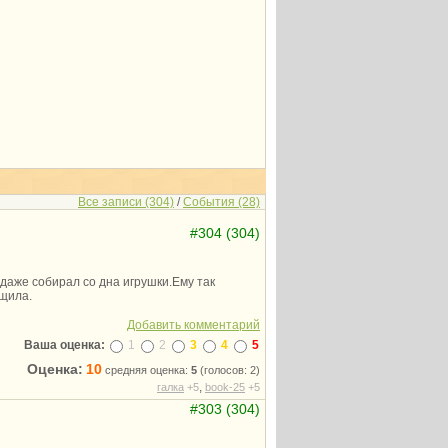
Все записи (304)
/
События (28)
#304 (304)
даже собирал со дна игрушки.Ему так
ащила.
Добавить комментарий
Ваша оценка:
1
2
3
4
5
Оценка:
10
средняя оценка:
5
(голосов: 2)
,
галка
+5
book-25
+5
#303 (304)