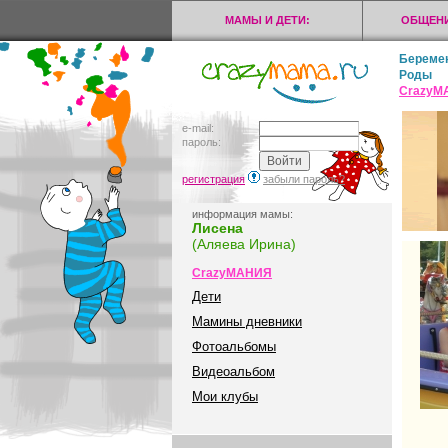
МАМЫ И ДЕТИ:
ОБЩЕНИ
Береме
Роды
CrazyМ
e-mail:
пароль:
регистрация
забыли пароль?
информация мамы:
Лисена
(Аляева Ирина)
CrazyМАНИЯ
Дети
Мамины дневники
Фотоальбомы
Видеоальбом
Мои клубы