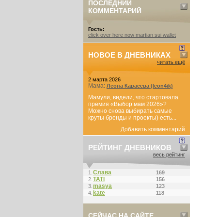
ПОСЛЕДНИЙ
КОММЕНТАРИЙ
Гость:
click over here now martian sui wallet
НОВОЕ В ДНЕВНИКАХ
читать ещё
2 марта 2026
Мама:
Леона Карасева (leon4ik)
Мамули, видели, что стартовала
премия «Выбор мам 2026»?
Можно снова выбирать самые
круты бренды и проекты) есть...
Добавить комментарий
РЕЙТИНГ ДНЕВНИКОВ
весь рейтинг
Слава
1.
169
ТАТI
2.
156
masya
3.
123
kate
4.
118
СЕЙЧАС НА САЙТЕ