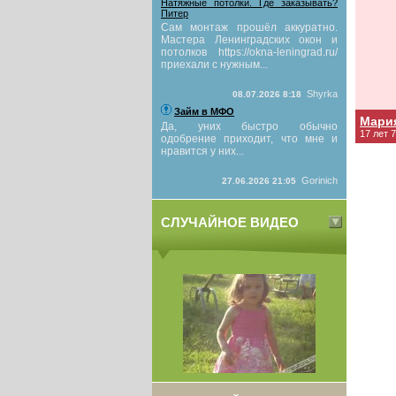
Натяжные потолки. Где заказывать?
Питер
Сам монтаж прошёл аккуратно.
Мастера Ленинградских окон и
потолков https://okna-leningrad.ru/
приехали с нужным...
Shyrka
08.07.2026 8:18
Займ в МФО
Мари
Да, уних быстро обычно
17 лет 
одобрение приходит, что мне и
нравится у них...
Gorinich
27.06.2026 21:05
СЛУЧАЙНОЕ ВИДЕО