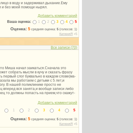
 лицо в воду и задерживал дыхание.Ему
ки и без моей помощи нырял.
Добавить комментарий
Ваша оценка:
1
2
3
4
5
Оценка:
5
средняя оценка:
5
(голосов: 1)
КатюняЯ
+5
Все записи (70)
что Миша начал заикаться.Сначала это
ожет собрать мысли в кучу и сказать фразу
ь первый слог буквально в каждом слове(ма-
азала мы работаем с детьми с 5 лет,и
огу. В нашей поликлинике просто не
яц вперед вся занята,и вообще записи либо
нец то должны попасть на прием,что скажут-
Добавить комментарий
1
2
3
4
5
Оценка:
5
средняя оценка:
5
(голосов: 1)
КатюняЯ
+5