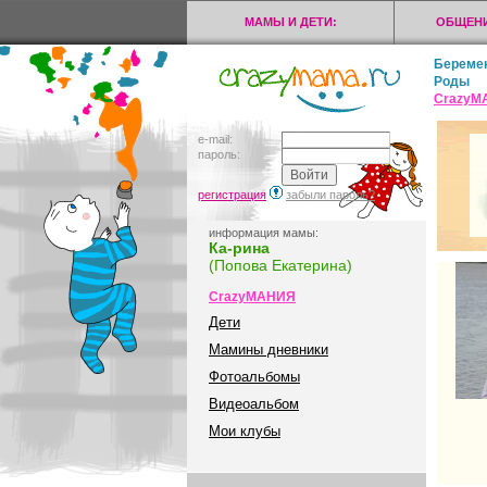
МАМЫ И ДЕТИ:
ОБЩЕНИ
Береме
Роды
CrazyМ
e-mail:
пароль:
регистрация
забыли пароль?
информация мамы:
Ка-рина
(Попова Екатерина)
CrazyМАНИЯ
Дети
Мамины дневники
Фотоальбомы
Видеоальбом
Мои клубы