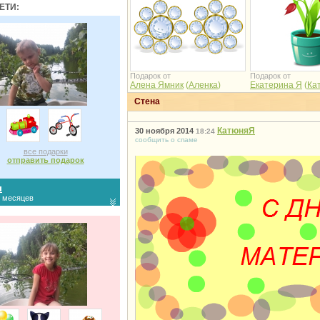
ЕТИ:
Подарок от
Подарок от
Алена Ямник
(
Аленка
)
Екатерина Я
(
Ка
Стена
КатюняЯ
30 ноября 2014
18:24
сообщить о спаме
все подарки
отправить подарок
л
9 месяцев