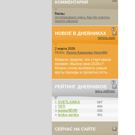
КОММЕНТАРИЙ
Гость:
опубликовано здесь Как Не платить
налоги законно
НОВОЕ В ДНЕВНИКАХ
читать ещё
2 марта 2026
Мама:
Леона Карасева (leon4ik)
Мамули, видели, что стартовала
премия «Выбор мам 2026»?
Можно снова выбирать самые
круты бренды и проекты) есть...
РЕЙТИНГ ДНЕВНИКОВ
весь рейтинг
SVETLANKA
1.
587
ТАТI
2.
450
мамаЛЁЛЯ
3.
330
lenka-penka
4.
301
СЕЙЧАС НА САЙТЕ