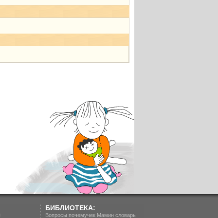
БИБЛИОТЕКА:
п
Вопросы почемучек
Мамин словарь