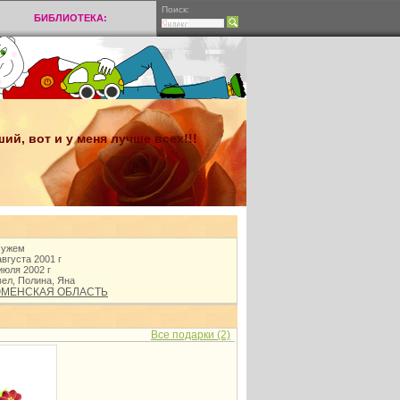
Поиск:
БИБЛИОТЕКА:
й, вот и у меня лучше всех!!!
мужем
августа 2001 г
июля 2002 г
ел, Полина, Яна
МЕНСКАЯ ОБЛАСТЬ
Все подарки (2)