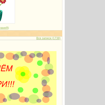
тюняЯ
)
Все записи (1738)