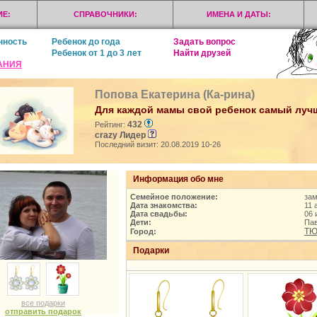
Е:
СПРАВОЧНИКИ:
ИМЕНА И ДАТЫ:
нность
Ребенок до года
Задать вопрос
Ребенок от 1 до 3 лет
Найти друзей
АНИЯ
Попова Екатерина (Ка-рина)
Для каждой мамы свой ребенок самый лучши
432
Рейтинг:
crazy Лидер
Последний визит: 20.08.2019 10-26
Информация обо мне
Семейное положение:
за
Дата знакомства:
11 
Дата свадьбы:
06 
Дети:
Пав
ТЮ
Город:
Подарки
все подарки
отправить подарок