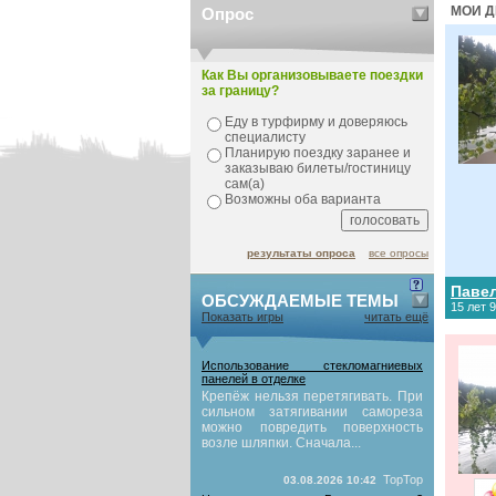
МОИ Д
Опрос
Как Вы организовываете поездки
за границу?
Еду в турфирму и доверяюсь
специалисту
Планирую поездку заранее и
заказываю билеты/гостиницу
сам(а)
Возможны оба варианта
результаты опроса
все опросы
Паве
ОБСУЖДАЕМЫЕ ТЕМЫ
15 лет 
Показать игры
читать ещё
Использование стекломагниевых
панелей в отделке
Крепёж нельзя перетягивать. При
сильном затягивании самореза
можно повредить поверхность
возле шляпки. Сначала...
TopTop
03.08.2026 10:42