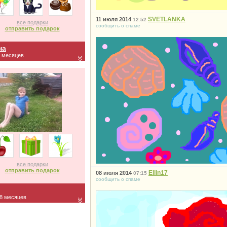
SVETLANKA
11 июля 2014
12:52
все подарки
сообщить о спаме
отправить подарок
на
6 месяцев
все подарки
отправить подарок
Ellin17
08 июля 2014
07:15
сообщить о спаме
 8 месяцев