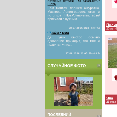
Натяжные потолки. Где заказывать?
Питер
Сам монтаж прошёл аккуратно.
Мастера Ленинградских окон и
потолков https://okna-leningrad.ru/
приехали с нужным...
Поли
Shyrka
08.07.2026 8:18
20 лет 
Займ в МФО
Да, уних быстро обычно
одобрение приходит, что мне и
нравится у них...
Gorinich
27.06.2026 21:05
СЛУЧАЙНОЕ ФОТО
Яна
23 года
ПОСЛЕДНИЙ