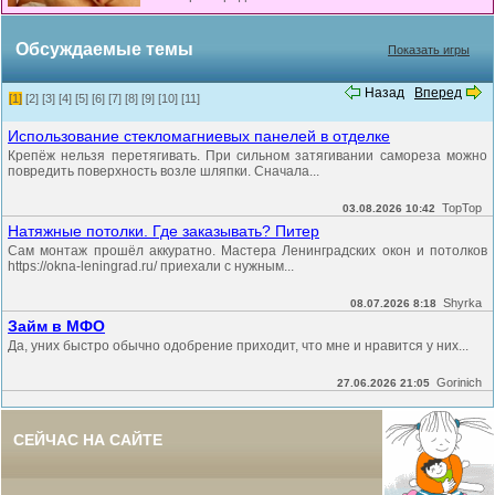
Обсуждаемые темы
Показать игры
Назад
Вперед
[1]
[2]
[3]
[4]
[5]
[6]
[7]
[8]
[9]
[10]
[11]
Использование стекломагниевых панелей в отделке
Крепёж нельзя перетягивать. При сильном затягивании самореза можно
повредить поверхность возле шляпки. Сначала...
TopTop
03.08.2026 10:42
Натяжные потолки. Где заказывать? Питер
Сам монтаж прошёл аккуратно. Мастера Ленинградских окон и потолков
https://okna-leningrad.ru/ приехали с нужным...
Shyrka
08.07.2026 8:18
Займ в МФО
Да, уних быстро обычно одобрение приходит, что мне и нравится у них...
Gorinich
27.06.2026 21:05
СЕЙЧАС НА САЙТЕ