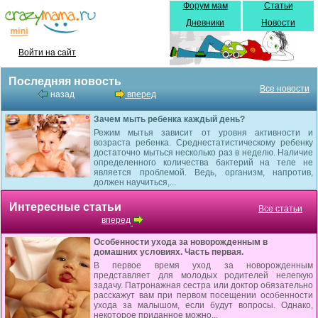
Форум мам
Статьи
Дневники
Новости
Войти на сайт
Последняя новость
Все новости
назад
вперед
Зачем мыть ребенка каждый день?
Режим мытья зависит от уровня активности и
возраста ребенка. Среднестатистическому ребенку
достаточно мыться несколько раз в неделю. Наличие
определенного количества бактерий на теле не
является проблемой. Ведь, организм, напротив,
должен научиться,...
Интересные статьи
Все статьи
вперед
Особенности ухода за новорожденным в
домашних условиях. Часть первая.
В первое время уход за новорожденным
представляет для молодых родителей нелегкую
задачу. Патронажная сестра или доктор обязательно
расскажут вам при первом посещении особенности
ухода за малышом, если будут вопросы. Однако,
некоторое приданное можно...