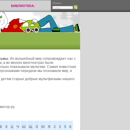
Поиск:
БИБЛИОТЕКА:
льмы
. Их волшебный мир сопровождает нас с
, а во многих кинотеатрах были
ельно показывали мультики. Самая известная
персонажами передачи мы познавали мир, и
м детям старые добрые мультфильмы нашего
матор.ру.
Ф
Х
Ц
Ч
Ш
Щ
Э
Ю
Я
2
3
5
8