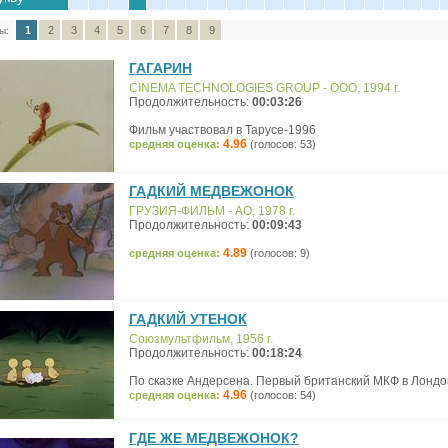
1
2
3
4
5
6
7
8
9
ы:
ГАГАРИН
CINEMA TECHNOLOGIES GROUP - ООО, 1994 г.
Продолжительность:
00:03:26
Фильм участвовал в Тарусе-1996
4.96
средняя оценка:
(голосов: 53)
ГАДКИЙ МЕДВЕЖОНОК
ГРУЗИЯ-ФИЛЬМ - АО, 1978 г.
Продолжительность:
00:09:43
4.89
средняя оценка:
(голосов: 9)
ГАДКИЙ УТЕНОК
Союзмультфильм, 1956 г.
Продолжительность:
00:18:24
По сказке Андерсена. Первый британский МКФ в Лондон
4.96
средняя оценка:
(голосов: 54)
ГДЕ ЖЕ МЕДВЕЖОНОК?