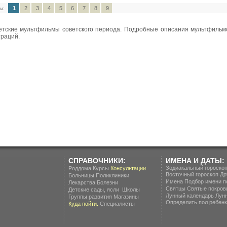
1
2
3
4
5
6
7
8
9
ы:
етские мультфильмы советского периода. Подробные описания мультфильмо
траций.
СПРАВОЧНИКИ:
ИМЕНА И ДАТЫ:
Зодиакальный гороско
Роддома
Курсы
Консультации
Восточный гороскоп
Др
Больницы
Поликлиники
Имена
Подбор имени п
Лекарства
Болезни
Святцы
Святые покров
.
Детские сады, ясли
Школы
Лунный календарь
Лун
Группы развития
Магазины
Определить пол ребенка
Куда пойти.
Специалисты