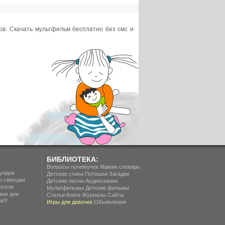
в. Скачать мультфильм бесплатно без смс и
БИБЛИОТЕКА:
п
Вопросы почемучек
Мамин словарь
уидов
Детские стихи
Потешки
Загадки
о святцам
Детские песни
Аудиосказки
ители
Мультфильмы
Детские фильмы
ные дни
Статьи
Книги
Журналы
Сайты
!!!
Игры для девочек
Объявления