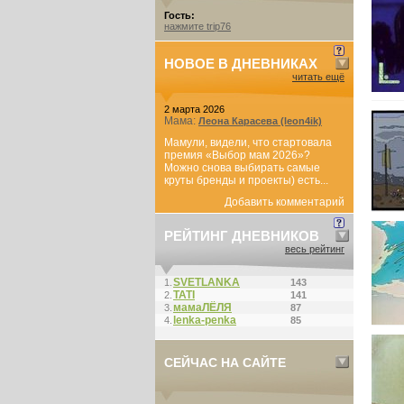
Гость:
нажмите trip76
НОВОЕ В ДНЕВНИКАХ
читать ещё
2 марта 2026
Мама:
Леона Карасева (leon4ik)
Мамули, видели, что стартовала
премия «Выбор мам 2026»?
Можно снова выбирать самые
круты бренды и проекты) есть...
Добавить комментарий
РЕЙТИНГ ДНЕВНИКОВ
весь рейтинг
SVETLANKA
1.
143
ТАТI
2.
141
мамаЛЁЛЯ
3.
87
lenka-penka
4.
85
СЕЙЧАС НА САЙТЕ