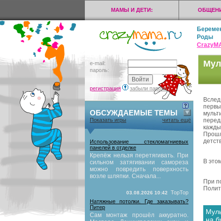
МАМЫ И ДЕТИ:
ОБЩЕНИ
Береме
Роды
CrazyМ
Мул
e-mail:
пароль:
регистрация
забыли пароль?
Вслед
первы
ОБСУЖДАЕМЫЕ ТЕМЫ
мульт
перед
Показать игры
читать ещё
кажды
Прошл
детств
Использование стекломагниевых
панелей в отделке
Крепёж нельзя перетягивать. При
В это
сильном затягивании самореза
можно повредить поверхность
возле шляпки. Сначала...
При п
Полит
TopTop
03.08.2026 10:42
Натяжные потолки. Где заказывать?
Питер
Мул
Сам монтаж прошёл аккуратно.
на б