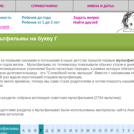
Е:
СПРАВОЧНИКИ:
ИМЕНА И ДАТЫ:
нность
Ребенок до года
Задать вопрос
Ребенок от 1 до 3 лет
Найти друзей
АНИЯ
ьтфильмы на букву Г
 за первыми сказками и потешками в наше детство пришли первые
мультфи
х годов жизни... Мультфильмы по телевизору показывали обычно утром и днем
ипликационные утренники! Было несколько передач, в рамках которых обязат
ача-долгожительница - это "Спокойной ночи, малыши". Вместе с забавными 
й раз ждали коротенький отрывок мультфильма.
о много времени, теперь мы сами стали родителями и хотим показать наши
а.
м разделе собрана коллекция советских мультфильмов (2764 мультика).
одготовке раздела о мультфильмах были использованы
материалы
сайта Ани
ика каталогов.
ьтфильмы
А
Б
В
Г
Д
Е
Ж
З
И
К
Л
М
Н
О
П
Р
С
Т
У
укву