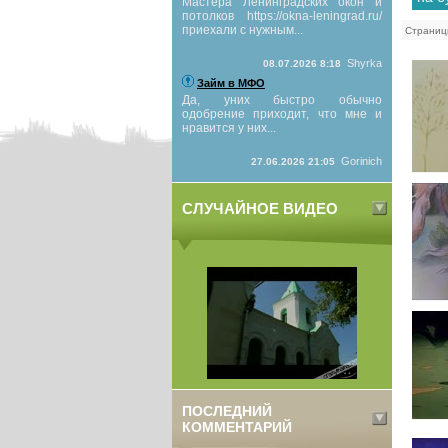
Мастера Ленинградских окон и
потолков https://okna-leningrad.ru/
приехали с нужным...
Страниц
Shyrka
08.07.2026 8:18
Займ в МФО
Да, уних быстро обычно
одобрение приходит, что мне и
нравится у них...
Gorinich
27.06.2026 21:05
СЛУЧАЙНОЕ ВИДЕО
ПОСЛЕДНИЙ
КОММЕНТАРИЙ