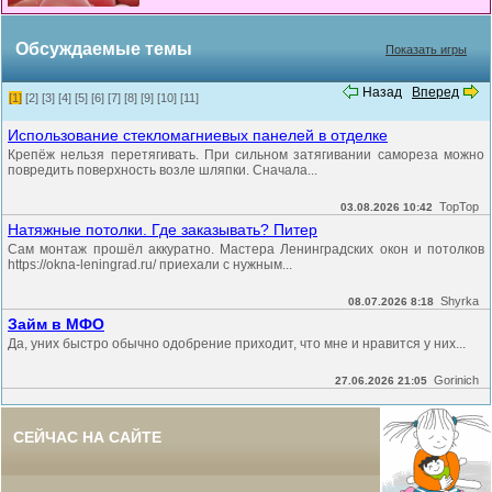
Обсуждаемые темы
Показать игры
Назад
Вперед
[1]
[2]
[3]
[4]
[5]
[6]
[7]
[8]
[9]
[10]
[11]
Использование стекломагниевых панелей в отделке
Крепёж нельзя перетягивать. При сильном затягивании самореза можно
повредить поверхность возле шляпки. Сначала...
TopTop
03.08.2026 10:42
Натяжные потолки. Где заказывать? Питер
Сам монтаж прошёл аккуратно. Мастера Ленинградских окон и потолков
https://okna-leningrad.ru/ приехали с нужным...
Shyrka
08.07.2026 8:18
Займ в МФО
Да, уних быстро обычно одобрение приходит, что мне и нравится у них...
Gorinich
27.06.2026 21:05
СЕЙЧАС НА САЙТЕ