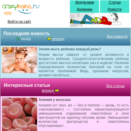
Форум мам
Статьи
Дневники
Новости
Войти на сайт
Последняя новость
Все новости
назад
вперед
Зачем мыть ребенка каждый день?
Режим мытья зависит от уровня активности и
возраста ребенка. Среднестатистическому ребенку
достаточно мыться несколько раз в неделю. Наличие
определенного количества бактерий на теле не
является проблемой. Ведь, организм, напротив,
должен научиться,...
Интересные статьи
Все статьи
вперед
Анемия у малыша
Анемия (от греч. an — без и hemma — кровь, то есть
«малокровие») — состояние, характеризующееся
умень­шением содержания гемоглобина и /или
эритроцитов на единицу объема крови. Уменьшение
количества эритроцитов и гемоглобина
обуславливает...