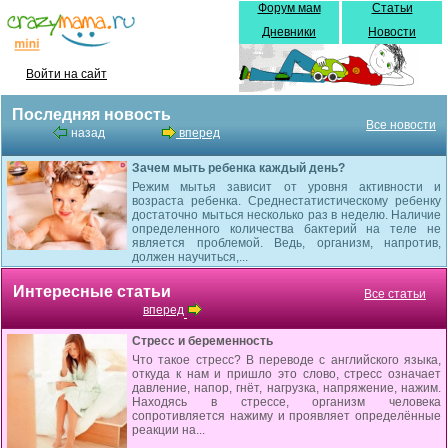
Форум мам
Статьи
Дневники
Новости
Войти на сайт
Последняя новость
Все новости
назад
вперед
Зачем мыть ребенка каждый день?
Режим мытья зависит от уровня активности и
возраста ребенка. Среднестатистическому ребенку
достаточно мыться несколько раз в неделю. Наличие
определенного количества бактерий на теле не
является проблемой. Ведь, организм, напротив,
должен научиться,...
Интересные статьи
Все статьи
вперед
Стресс и беременность
Что такое стресс? В переводе с английского языка,
откуда к нам и пришло это слово, стресс означает
давление, напор, гнёт, нагрузка, напряжение, нажим.
Находясь в стрессе, организм человека
сопротивляется нажиму и проявляет определённые
реакции на...