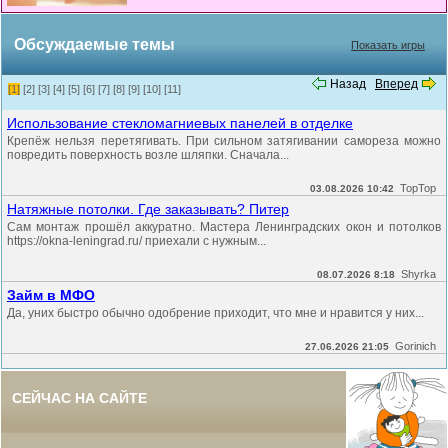
Обсуждаемые темы
Показать игры
Назад
Вперед
[1]
[2]
[3]
[4]
[5]
[6]
[7]
[8]
[9]
[10]
[11]
Использование стекломагниевых панелей в отделке
Крепёж нельзя перетягивать. При сильном затягивании самореза можно
повредить поверхность возле шляпки. Сначала...
TopTop
03.08.2026 10:42
Натяжные потолки. Где заказывать? Питер
Сам монтаж прошёл аккуратно. Мастера Ленинградских окон и потолков
https://okna-leningrad.ru/ приехали с нужным...
Shyrka
08.07.2026 8:18
Займ в МФО
Да, уних быстро обычно одобрение приходит, что мне и нравится у них...
Gorinich
27.06.2026 21:05
СЕЙЧАС НА САЙТЕ