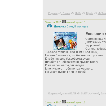
,
,
,
,
Eugenia
+5
Элина
+5
НиКа
+5
Niysia
+5
ЛиSен
3 марта 2010
лунный день 18
Димочка
1 год 8 месяцев
Еще один м
Сегодня наш л
Димочка мы те
здоровым!
Сынок, любимый
Ты скоро станешь сильным и большим,
Но мне б хотелось, чтобы вместе с ростом
К тебе пришла бы доброта души.
Шагай ты с ней по жизни дружно в ногу
И не жалей ее ты для людей.
Мне нужно от тебя не так уж много,
Но много нужно Родине твоей.
,
,
,
Eugenia
+5
мамаЛЁЛЯ
+5
SVETLANKA
+5
Эли
1 марта 2010
лунный день 16