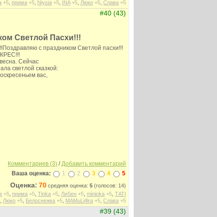
,
,
,
,
,
а
+5
прима
+5
Niysia
+5
INA
+5
Люко
+5
Слава
+5
#40 (43)
ком Светлой Пасхи!!!
!!!Поздравляю с праздником Светлой пасхи!!!
РЕС!!!
весна. Сейчас
ала светлой сказкой:
оскресеньем вас,
Комментариев (3)
/
Добавить комментарий
Ваша оценка:
1
2
3
4
5
Оценка:
70
средняя оценка:
5
(голосов: 14)
,
,
,
,
,
а
+5
прима
+5
Tinka
+5
ЛиSен
+5
minioka
+5
ТАТI
,
,
,
,
Люко
+5
Белоснежка
+5
MAMuLi4ka
+5
Слава
+5
#39 (43)