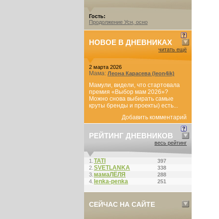
Гость:
Продолжение Усн, осно
НОВОЕ В ДНЕВНИКАХ
читать ещё
2 марта 2026
Мама:
Леона Карасева (leon4ik)
Мамули, видели, что стартовала
премия «Выбор мам 2026»?
Можно снова выбирать самые
круты бренды и проекты) есть...
Добавить комментарий
РЕЙТИНГ ДНЕВНИКОВ
весь рейтинг
ТАТI
1.
397
SVETLANKA
2.
338
мамаЛЁЛЯ
3.
288
lenka-penka
4.
251
СЕЙЧАС НА САЙТЕ