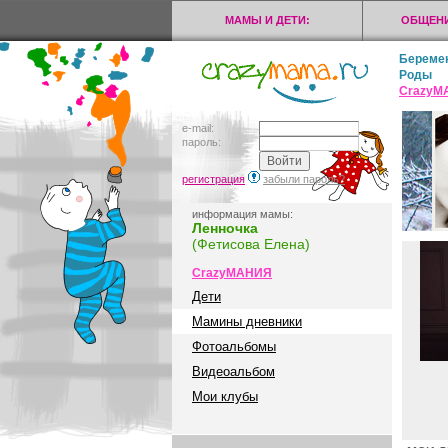
МАМЫ И ДЕТИ:
ОБЩЕНИ
Береме
Роды
CrazyМ
e-mail:
пароль:
регистрация
забыли пароль?
информация мамы:
Ленночка
(Фетисова Елена)
CrazyМАНИЯ
Дети
Мамины дневники
Фотоальбомы
Видеоальбом
Мои клубы