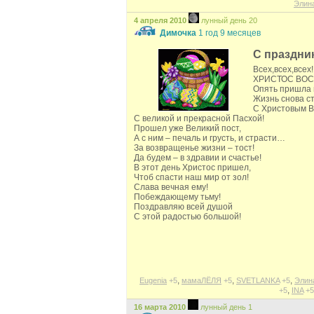
Элин
4 апреля 2010
лунный день 20
Димочка
1 год 9 месяцев
С праздни
Всех,всех,всех
ХРИСТОС ВОСК
Опять пришла 
Жизнь снова ст
С Христовым В
С великой и прекрасной Пасхой!
Прошел уже Великий пост,
А с ним – печаль и грусть, и страсти…
За возвращенье жизни – тост!
Да будем – в здравии и счастье!
В этот день Христос пришел,
Чтоб спасти наш мир от зол!
Слава вечная ему!
Побеждающему тьму!
Поздравляю всей душой
С этой радостью большой!
,
,
,
Eugenia
+5
мамаЛЁЛЯ
+5
SVETLANKA
+5
Элин
,
+5
INA
+5
16 марта 2010
лунный день 1