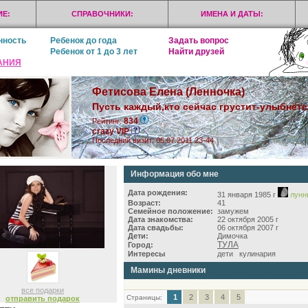
Е:
СПРАВОЧНИКИ:
ИМЕНА И ДАТЫ:
нность
Ребенок до года
Задать вопрос
Ребенок от 1 до 3 лет
Найти друзей
АНИЯ
Фетисова Елена (Ленночка)
Пусть каждый,кто сейчас грустит-улыбнётс
834
Рейтинг:
crazy VIP
Последний визит: 05.07.2011 23-44
Информация обо мне
Дата рождения:
31 января 1985 г
лунн
Возраст:
41
Семейное положение:
замужем
Дата знакомства:
22 октября 2005 г
Дата свадьбы:
06 октября 2007 г
Дети:
Димочка
ТУЛА
Город:
Интересы
дети кулинария
Мамины дневники
все подарки
1
2
3
4
5
Страницы:
отправить подарок