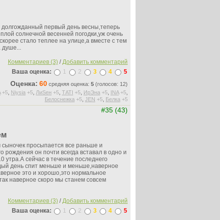
л долгожданный первый день весны,теперь
еплой солнечной весенней погодки,уж очень
скорее стало теплее на улице,а вместе с тем
 душе...
Комментариев (3)
/
Добавить комментарий
Ваша оценка:
1
2
3
4
5
Оценка:
60
средняя оценка:
5
(голосов: 12)
,
,
,
,
,
,
A
+5
Niysia
+5
ЛиSен
+5
ТАТI
+5
ИрЭна
+5
INA
+5
,
,
Белоснежка
+5
JEN
+5
Белка
+5
#35 (43)
ем
 сыночек просыпается все раньше и
о рождения он почти всегда вставал в одно и
10 утра.А сейчас в течение последнего
дый день спит меньше и меньше,наверное
наверное это и хорошо,это нормальное
.так наверное скоро мы станем совсем
Комментариев (3)
/
Добавить комментарий
Ваша оценка:
1
2
3
4
5