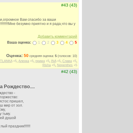
#43 (43)
и,огромное Вам спасибо за ваши
!!!!!!!!Мне безумно приятно и я рада,что вы у
Добавить комментарий
Ваша оценка:
1
2
3
4
5
Оценка:
50
средняя оценка:
5
(голосов: 10)
,
,
,
,
,
TLANKA
+5
Аленка
+5
прима
+5
INA
+5
Слава
+5
,
Risha
+5
Nepenthes
+5
#42 (43)
а Рождество....
ждество -
торжество:
истос пришел,
ш мир от зол.
Ему,
 тьму.
сей душой
ый праздник!!!!!!!