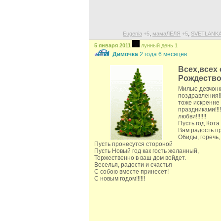
,
,
Eugenia
+5
мамаЛЁЛЯ
+5
SVETLANK
5 января 2011
лунный день 1
Димочка
2 года 6 месяцев
Всех,всех
Рождеством
Милые девчонк
поздравления!!!
тоже искренне
праздниками!!!
любви!!!!!!!
Пусть год Кота
Вам радость пр
Обиды, горечь,
Пусть пронесутся стороной
Пусть Новый год как гость желанный,
Торжественно в ваш дом войдет.
Веселья, радости и счастья
С собою вместе принесет!
С новым годом!!!!!!