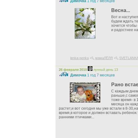
Димочка
1 год 7 месяцев
Весна...
Вот и наступи
будем ждать т
хочется чтобы 
и радостнее на
,
,
lenka-penka
+5
мамаЛЁЛЯ
+5
SVETLANK
26 февраля 2010
лунный день 13
Димочка
1 год 7 месяцев
Рано вста
С каждым днем
раньше,с самог
тоже время- в 
месяца он каж
растет,и вот сегодня мы уже встали в 8-30,
время,в которое и должен вставать ребенок
ранними птичками...