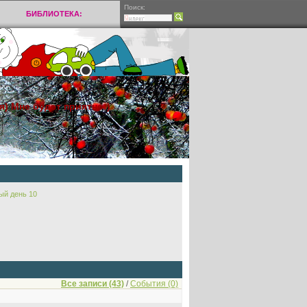
Поиск:
БИБЛИОТЕКА:
я) Мне будет приятно:)
ый день 10
Все записи (43)
/
События (0)