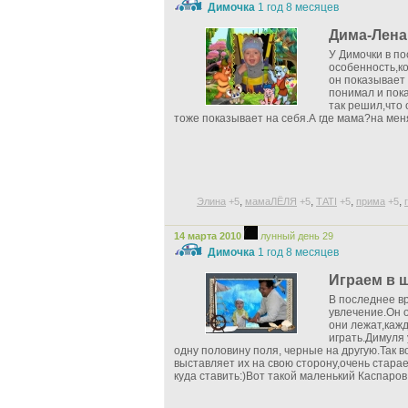
Димочка
1 год 8 месяцев
Дима-Лена
У Димочки в по
особенность,ко
он показывает 
понимал и пок
так решил,что 
тоже показывает на себя.А где мама?на мен
,
,
,
,
Элина
+5
мамаЛЁЛЯ
+5
ТАТI
+5
прима
+5
14 марта 2010
лунный день 29
Димочка
1 год 8 месяцев
Играем в ш
В последнее в
увлечение.Он о
они лежат,каж
играть.Димуля
одну половину поля, черные на другую.Так в
выставляет их на свою сторону,очень стара
куда ставить:)Вот такой маленький Каспаров