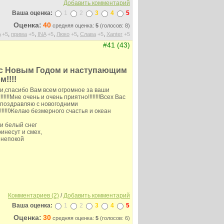
Добавить комментарий
Ваша оценка:
1
2
3
4
5
Оценка:
40
средняя оценка:
5
(голосов: 8)
,
,
,
,
,
A
+5
прима
+5
INA
+5
Люко
+5
Слава
+5
Xanter
+5
#41 (43)
 с Новым Годом и наступающим
!!!!
и,спасибо Вам всем огромное за ваши
!!!!!Мне очень и очень приятно!!!!!!!!Всех Вас
 поздравляю с новогодними
!!!!!!!Желаю безмерного счастья и океан
 и белый снег
инесут и смех,
 непокой
Комментариев (2)
/
Добавить комментарий
Ваша оценка:
1
2
3
4
5
Оценка:
30
средняя оценка:
5
(голосов: 6)