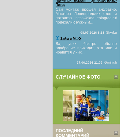
Натяжные потолки. Где заказывать?
Питер
Сам монтаж прошёл аккуратно.
Мастера Ленинградских окон и
потолков https://okna-leningrad.ru/
приехали с нужным...
Shyrka
08.07.2026 8:18
Займ в МФО
Да, уних быстро обычно
одобрение приходит, что мне и
нравится у них...
Gorinich
27.06.2026 21:05
СЛУЧАЙНОЕ ФОТО
ПОСЛЕДНИЙ
КОММЕНТАРИЙ