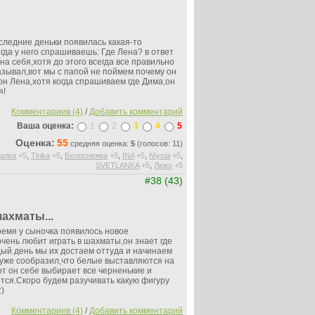
следние деньки появилась какая-то
гда у него спрашиваешь: Где Лена? в ответ
на себя,хотя до этого всегда все правильно
азывал,вот мы с папой не поймем почему он
он Лена,хотя когда спрашиваем где Дима,он
я!
Комментариев (4)
/
Добавить комментарий
Ваша оценка:
1
2
3
4
5
Оценка:
55
средняя оценка:
5
(голосов: 11)
,
,
,
,
,
галка
+5
Tinka
+5
Белоснежка
+5
INA
+5
Niysia
+5
,
SVETLANKA
+5
Люко
+5
#38 (43)
ахматы...
ремя у сыночка появилось новое
чень любит играть в шахматы,он знает где
дый день мы их достаем оттуда и начинаем
 уже сообразил,что белые выставляются на
от он себе выбирает все черненькие и
ется.Скоро будем разучивать какую фигуру
:)
Комментариев (4)
/
Добавить комментарий