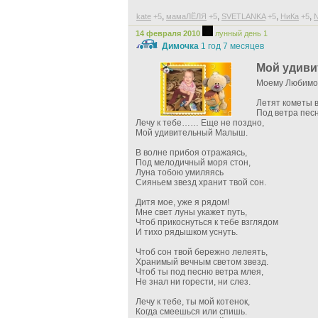
,
,
,
,
kate
+5
мамаЛЁЛЯ
+5
SVETLANKA
+5
НиКа
+5
N
14 февраля 2010
лунный день 1
Димочка
1 год 7 месяцев
Мой удив
Моему Любимо
Летят кометы в
Под ветра песн
Лечу к тебе…… Еще не поздно,
Мой удивительный Малыш.
В волне прибоя отражаясь,
Под мелодичный моря стон,
Луна тобою умиляясь
Сияньем звезд хранит твой сон.
Дитя мое, уже я рядом!
Мне свет луны укажет путь,
Чтоб прикоснуться к тебе взглядом
И тихо рядышком уснуть.
Чтоб сон твой бережно лелеять,
Хранимый вечным светом звезд.
Чтоб ты под песню ветра млея,
Не знал ни горести, ни слез.
Лечу к тебе, ты мой котенок,
Когда смеешься или спишь.