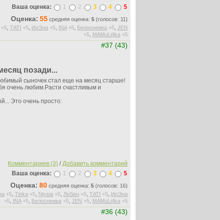
Ваша оценка:
1
2
3
4
5
Оценка:
55
средняя оценка:
5
(голосов: 11)
,
,
,
,
,
+5
ТАТI
+5
ИрЭна
+5
INA
+5
Белоснежка
+5
JEN
,
+5
MAMuLi4ka
+5
#37 (43)
есяц позади...
юбимый сыночек стал еще на месяц старше!
бя очень любим.Расти счастливым и
... Это очень просто:
Комментариев (3)
/
Добавить комментарий
Ваша оценка:
1
2
3
4
5
Оценка:
80
средняя оценка:
5
(голосов: 16)
,
,
,
,
,
на
+5
Tinka
+5
Niysia
+5
ЛиSен
+5
ТАТI
+5
ИрЭна
,
,
,
,
+5
INA
+5
Белоснежка
+5
JEN
+5
MAMuLi4ka
+5
#36 (43)