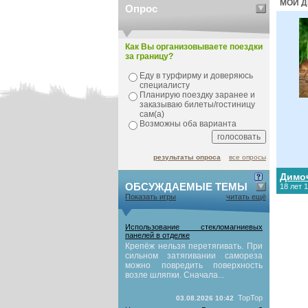
МОИ Д
Опрос
Как Вы организовываете поездки
за границу?
Еду в турфирму и доверяюсь
специалисту
Планирую поездку заранее и
заказываю билеты/гостиницу
сам(а)
Возможны оба варианта
результаты опроса
все опросы
Димо
ОБСУЖДАЕМЫЕ ТЕМЫ
18 лет 
Показать игры
читать ещё
Использование стекломагниевых
панелей в отделке
Крепёж нельзя перетягивать. При
сильном затягивании самореза
можно повредить поверхность
возле шляпки. Сначала...
TopTop
03.08.2026 10:42