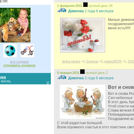
ЕТИ:
1 февраля 2011
лунный день 28
Димочка
2 года 6 месяцев
Милые девчонк
поздравления!!!
меня есть!!!!!!
,
,
,
lenka-penka
+5
Eugenia
+5
мамаЛЁЛЯ
+5
SVE
все подарки
отправить подарок
6 января 2011
лунный день 2
чка
Димочка
2 года 6 месяцев
1 месяц
Вот и снов
Вот и снова Ро
Сил небесных 
В этот день Хр
Чтоб спасти на
Слава вечная 
Побеждающему
Поздравляю в
С этой радостью большой.
Всем огромного счастья в этот поистине светл