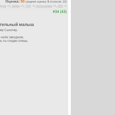
Оценка:
50
средняя оценка:
5
(голосов: 10)
,
,
,
,
iysia
+5
ЛиSен
+5
ТАТI
+5
Белоснежка
+5
JEN
+5
#34 (43)
ительный малыш
му Сыночку.
 небе звездном,
ь ты сладко спишь.