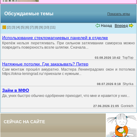
Обсуждаемые темы
Показать игры
Назад
Вперед
[1]
[2]
[3]
[4]
[5]
[6]
[7]
[8]
[9]
[10]
[11]
Использование стекломагниевых панелей в отделке
Крепёж нельзя перетягивать. При сильном затягивании самореза можно
повредить поверхность возле шляпки. Сначала...
TopTop
03.08.2026 10:42
Натяжные потолки. Где заказывать? Питер
Сам монтаж прошёл аккуратно. Мастера Ленинградских окон и потолков
https://okna-leningrad.ru/ приехали с нужным...
Shyrka
08.07.2026 8:18
Займ в МФО
Да, уних быстро обычно одобрение приходит, что мне и нравится у них...
Gorinich
27.06.2026 21:05
СЕЙЧАС НА САЙТЕ