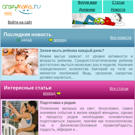
Форум мам
Статьи
Дневники
Новости
Войти на сайт
Последняя новость
Все новости
назад
вперед
Зачем мыть ребенка каждый день?
Режим мытья зависит от уровня активности и
возраста ребенка. Среднестатистическому ребенку
достаточно мыться несколько раз в неделю. Наличие
определенного количества бактерий на теле не
является проблемой. Ведь, организм, напротив,
должен научиться,...
Интересные статьи
Все статьи
вперед
Подготовка к родам
Появление малыша на свет, безусловно, самое
значимое событие в жизни каждой женщины, однако
к процессу родов необходимо основательно
подготовиться заранее, причём как психологически,
так и физически.Основные правилаРадость,
гордость, эйфория и...