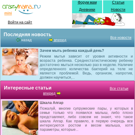
Форум мам
Статьи
Дневники
Новости
Войти на сайт
Последняя новость
Все новости
назад
вперед
Зачем мыть ребенка каждый день?
Режим мытья зависит от уровня активности и
возраста ребенка. Среднестатистическому ребенку
достаточно мыться несколько раз в неделю. Наличие
определенного количества бактерий на теле не
является проблемой. Ведь, организм, напротив,
должен научиться,...
Интересные статьи
Все статьи
вперед
Шкала Апгар
Пожалуй, многие супружеские пары, у которых в
семье только что появился малыш, либо плохо
представляют, либо совсем не знают, что такое
шкала Апгар. Как правило, в первую очередь все
интересуются ростом и весом малыша, хотя
параметры, которые...