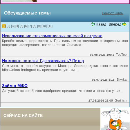
Обсуждаемые темы
Показать игры
Назад
Вперед
[1]
[2]
[3]
[4]
[5]
[6]
[7]
[8]
[9]
[10]
[11]
Использование стекломагниевых панелей в отделке
Крепёж нельзя перетягивать. При сильном затягивании самореза можно
повредить поверхность возле шляпки. Сначала...
TopTop
03.08.2026 10:42
Натяжные потолки. Где заказывать? Питер
Сам монтаж прошёл аккуратно. Мастера Ленинградских окон и потолков
https://okna-leningrad.ru/ приехали с нужным...
Shyrka
08.07.2026 8:18
Займ в МФО
Да, уних быстро обычно одобрение приходит, что мне и нравится у них...
Gorinich
27.06.2026 21:05
СЕЙЧАС НА САЙТЕ