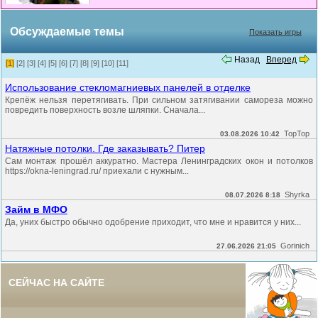
Обсуждаемые темы
Показать игры
Назад
Вперед
[1]
[2]
[3]
[4]
[5]
[6]
[7]
[8]
[9]
[10]
[11]
Использование стекломагниевых панелей в отделке
Крепёж нельзя перетягивать. При сильном затягивании самореза можно
повредить поверхность возле шляпки. Сначала...
TopTop
03.08.2026 10:42
Натяжные потолки. Где заказывать? Питер
Сам монтаж прошёл аккуратно. Мастера Ленинградских окон и потолков
https://okna-leningrad.ru/ приехали с нужным...
Shyrka
08.07.2026 8:18
Займ в МФО
Да, уних быстро обычно одобрение приходит, что мне и нравится у них...
Gorinich
27.06.2026 21:05
СЕЙЧАС НА САЙТЕ