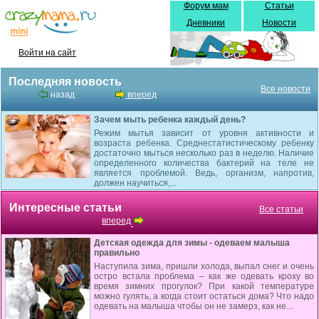
Форум мам
Статьи
Дневники
Новости
Войти на сайт
Последняя новость
Все новости
назад
вперед
Зачем мыть ребенка каждый день?
Режим мытья зависит от уровня активности и
возраста ребенка. Среднестатистическому ребенку
достаточно мыться несколько раз в неделю. Наличие
определенного количества бактерий на теле не
является проблемой. Ведь, организм, напротив,
должен научиться,...
Интересные статьи
Все статьи
вперед
Детская одежда для зимы - одеваем малыша
правильно
Наступила зима, пришли холода, выпал снег и очень
остро встала проблема – как же одевать кроху во
время зимних прогулок? При какой температуре
можно гулять, а когда стоит остаться дома? Что надо
одевать на малыша чтобы он не замерз, как не...