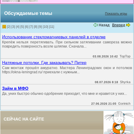
Обсуждаемые темы
Показать игры
Назад
Вперед
[1]
[2]
[3]
[4]
[5]
[6]
[7]
[8]
[9]
[10]
[11]
Использование стекломагниевых панелей в отделке
Крепёж нельзя перетягивать. При сильном затягивании самореза можно
повредить поверхность возле шляпки. Сначала...
TopTop
03.08.2026 10:42
Натяжные потолки. Где заказывать? Питер
Сам монтаж прошёл аккуратно. Мастера Ленинградских окон и потолков
https://okna-leningrad.ru/ приехали с нужным...
Shyrka
08.07.2026 8:18
Займ в МФО
Да, уних быстро обычно одобрение приходит, что мне и нравится у них...
Gorinich
27.06.2026 21:05
СЕЙЧАС НА САЙТЕ