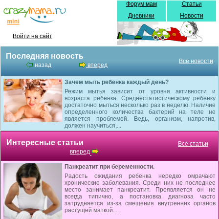
Форум мам
Статьи
Дневники
Новости
Войти на сайт
Последняя новость
Все новости
назад
вперед
Зачем мыть ребенка каждый день?
Режим мытья зависит от уровня активности и
возраста ребенка. Среднестатистическому ребенку
достаточно мыться несколько раз в неделю. Наличие
определенного количества бактерий на теле не
является проблемой. Ведь, организм, напротив,
должен научиться,...
Интересные статьи
Все статьи
вперед
Панкреатит при беременности.
Радость ожидания ребенка нередко омрачают
хронические заболевания. Среди них не последнее
место занимает панкреатит. Проявляется он не
всегда типично, а постановка диагноза часто
затрудняется из-за смещения внутренних органов
растущей маткой....