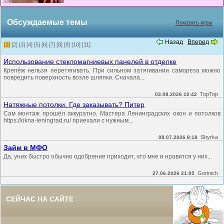
Обсуждаемые темы
Показать игры
Назад
Вперед
[1]
[2]
[3]
[4]
[5]
[6]
[7]
[8]
[9]
[10]
[11]
Использование стекломагниевых панелей в отделке
Крепёж нельзя перетягивать. При сильном затягивании самореза можно
повредить поверхность возле шляпки. Сначала...
TopTop
03.08.2026 10:42
Натяжные потолки. Где заказывать? Питер
Сам монтаж прошёл аккуратно. Мастера Ленинградских окон и потолков
https://okna-leningrad.ru/ приехали с нужным...
Shyrka
08.07.2026 8:18
Займ в МФО
Да, уних быстро обычно одобрение приходит, что мне и нравится у них...
Gorinich
27.06.2026 21:05
СЕЙЧАС НА САЙТЕ