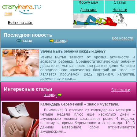
Форум мам
Статьи
Дневники
Новости
Войти на сайт
Последняя новость
Все новости
назад
вперед
Зачем мыть ребенка каждый день?
Режим мытья зависит от уровня активности и
возраста ребенка. Среднестатистическому ребенку
достаточно мыться несколько раз в неделю. Наличие
определенного количества бактерий на теле не
является проблемой. Ведь, организм, напротив,
должен научиться,...
Интересные статьи
Все статьи
вперед
Календарь беременной – знаю и чувствую.
Внимание! В отличие от календарных месяцев –
четыре недели плюс ещё несколько дней –
акушерские месяцы составляют ровно 4 недели,
поэтому за время беременности их проходит 10. В
данном материале сроки отсчитываются
акушерскими...