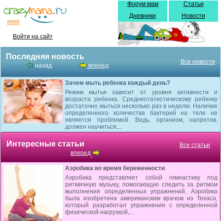
Форум мам
Статьи
Дневники
Новости
Войти на сайт
Последняя новость
Все новости
назад
вперед
Зачем мыть ребенка каждый день?
Режим мытья зависит от уровня активности и
возраста ребенка. Среднестатистическому ребенку
достаточно мыться несколько раз в неделю. Наличие
определенного количества бактерий на теле не
является проблемой. Ведь, организм, напротив,
должен научиться,...
Интересные статьи
Все статьи
вперед
Аэробика во время беременности
Аэробика представляет собой гимнастику под
ритмичную музыку, помогающую следить за ритмом
выполнения определенных упражнений. Аэробика
была изобретена американским врачом из Техаса,
который разработал упражнения с определенной
физической нагрузкой,...