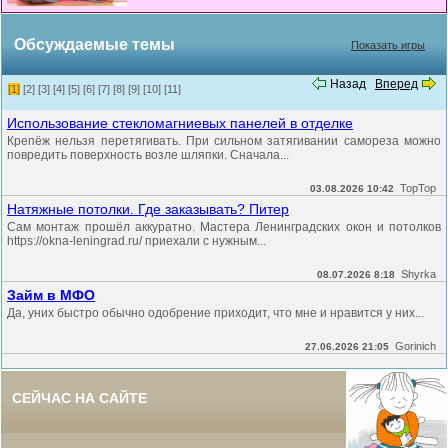
Обсуждаемые темы
Показать игры
Назад
Вперед
[1]
[2]
[3]
[4]
[5]
[6]
[7]
[8]
[9]
[10]
[11]
Использование стекломагниевых панелей в отделке
Крепёж нельзя перетягивать. При сильном затягивании самореза можно
повредить поверхность возле шляпки. Сначала...
TopTop
03.08.2026 10:42
Натяжные потолки. Где заказывать? Питер
Сам монтаж прошёл аккуратно. Мастера Ленинградских окон и потолков
https://okna-leningrad.ru/ приехали с нужным...
Shyrka
08.07.2026 8:18
Займ в МФО
Да, уних быстро обычно одобрение приходит, что мне и нравится у них...
Gorinich
27.06.2026 21:05
СЕЙЧАС НА САЙТЕ