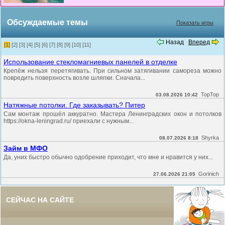
Обсуждаемые темы
Показать игры
Назад
Вперед
[1]
[2]
[3]
[4]
[5]
[6]
[7]
[8]
[9]
[10]
[11]
Использование стекломагниевых панелей в отделке
Крепёж нельзя перетягивать. При сильном затягивании самореза можно
повредить поверхность возле шляпки. Сначала...
TopTop
03.08.2026 10:42
Натяжные потолки. Где заказывать? Питер
Сам монтаж прошёл аккуратно. Мастера Ленинградских окон и потолков
https://okna-leningrad.ru/ приехали с нужным...
Shyrka
08.07.2026 8:18
Займ в МФО
Да, уних быстро обычно одобрение приходит, что мне и нравится у них...
Gorinich
27.06.2026 21:05
СЕЙЧАС НА САЙТЕ