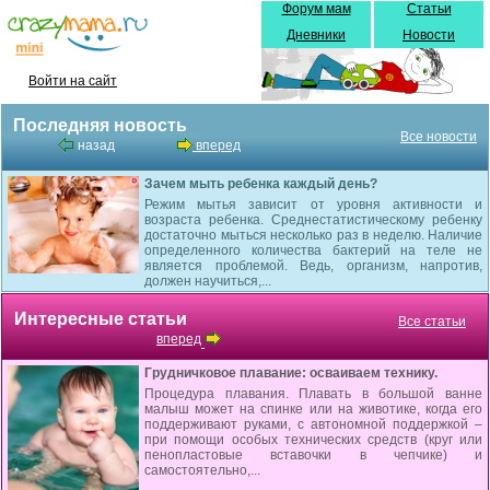
Форум мам
Статьи
Дневники
Новости
Войти на сайт
Последняя новость
Все новости
назад
вперед
Зачем мыть ребенка каждый день?
Режим мытья зависит от уровня активности и
возраста ребенка. Среднестатистическому ребенку
достаточно мыться несколько раз в неделю. Наличие
определенного количества бактерий на теле не
является проблемой. Ведь, организм, напротив,
должен научиться,...
Интересные статьи
Все статьи
вперед
Грудничковое плавание: осваиваем технику.
Процедура плавания. Плавать в большой ванне
малыш может на спинке или на животике, когда его
поддерживают руками, с автономной поддержкой –
при помощи особых технических средств (круг или
пенопластовые вставочки в чепчике) и
самостоятельно,...