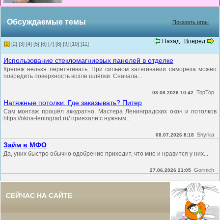
Обсуждаемые темы
Показать игры
Назад
Вперед
[1]
[2]
[3]
[4]
[5]
[6]
[7]
[8]
[9]
[10]
[11]
Использование стекломагниевых панелей в отделке
Крепёж нельзя перетягивать. При сильном затягивании самореза можно
повредить поверхность возле шляпки. Сначала...
TopTop
03.08.2026 10:42
Натяжные потолки. Где заказывать? Питер
Сам монтаж прошёл аккуратно. Мастера Ленинградских окон и потолков
https://okna-leningrad.ru/ приехали с нужным...
Shyrka
08.07.2026 8:18
Займ в МФО
Да, уних быстро обычно одобрение приходит, что мне и нравится у них...
Gorinich
27.06.2026 21:05
СЕЙЧАС НА САЙТЕ