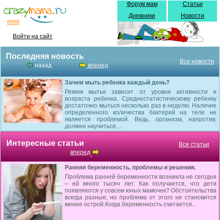
Форум мам
Статьи
Дневники
Новости
Войти на сайт
Последняя новость
Все новости
назад
вперед
Зачем мыть ребенка каждый день?
Режим мытья зависит от уровня активности и
возраста ребенка. Среднестатистическому ребенку
достаточно мыться несколько раз в неделю. Наличие
определенного количества бактерий на теле не
является проблемой. Ведь, организм, напротив,
должен научиться,...
Интересные статьи
Все статьи
вперед
Ранняя беременность, проблемы и решения.
Проблема ранней беременности возникла не сегодня
– ей много тысяч лет. Как получается, что дети
появляются у совсем юных мамочек? Обстоятельства
всегда разные, но проблема от этого не становится
менее острой.Когда беременность считается...