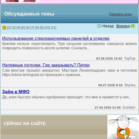
Обсуждаемые темы
Показать игры
Назад
Вперед
[1]
[2]
[3]
[4]
[5]
[6]
[7]
[8]
[9]
[10]
[11]
Использование стекломагниевых панелей в отделке
Крепёж нельзя перетягивать. При сильном затягивании самореза можно
повредить поверхность возле шляпки. Сначала...
TopTop
03.08.2026 10:42
Натяжные потолки. Где заказывать? Питер
Сам монтаж прошёл аккуратно. Мастера Ленинградских окон и потолков
https://okna-leningrad.ru/ приехали с нужным...
Shyrka
08.07.2026 8:18
Займ в МФО
Да, уних быстро обычно одобрение приходит, что мне и нравится у них...
Gorinich
27.06.2026 21:05
СЕЙЧАС НА САЙТЕ