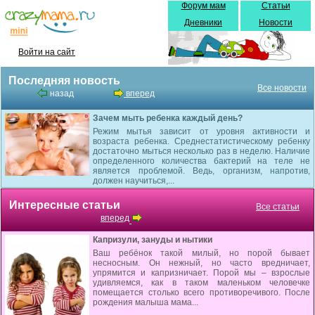
Форум мам
Статьи
Дневники
Новости
Войти на сайт
Последняя новость
Все новости
назад
вперед
Зачем мыть ребенка каждый день?
Режим мытья зависит от уровня активности и
возраста ребенка. Среднестатистическому ребенку
достаточно мыться несколько раз в неделю. Наличие
определенного количества бактерий на теле не
является проблемой. Ведь, организм, напротив,
должен научиться,...
Интересные статьи
Все статьи
вперед
Капризули, зануды и нытики
Ваш ребёнок такой милый, но порой бывает
несносным. Он нежный, но часто вредничает,
упрямится и капризничает. Порой мы – взрослые
удивляемся, как в таком маленьком человечке
помещается столько всего противоречивого. После
рождения малыша мама...