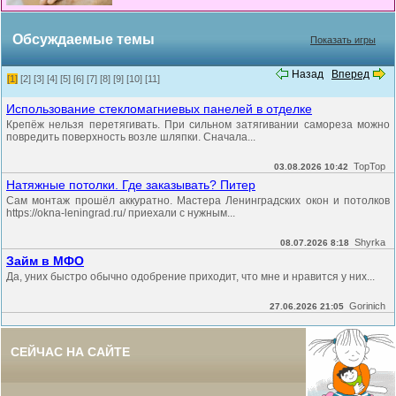
Обсуждаемые темы
Показать игры
Назад
Вперед
[1]
[2]
[3]
[4]
[5]
[6]
[7]
[8]
[9]
[10]
[11]
Использование стекломагниевых панелей в отделке
Крепёж нельзя перетягивать. При сильном затягивании самореза можно
повредить поверхность возле шляпки. Сначала...
TopTop
03.08.2026 10:42
Натяжные потолки. Где заказывать? Питер
Сам монтаж прошёл аккуратно. Мастера Ленинградских окон и потолков
https://okna-leningrad.ru/ приехали с нужным...
Shyrka
08.07.2026 8:18
Займ в МФО
Да, уних быстро обычно одобрение приходит, что мне и нравится у них...
Gorinich
27.06.2026 21:05
СЕЙЧАС НА САЙТЕ