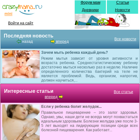
Форум мам
Статьи
Дневники
Новости
Войти на сайт
Последняя новость
Все новости
назад
вперед
Зачем мыть ребенка каждый день?
Режим мытья зависит от уровня активности и
возраста ребенка. Среднестатистическому ребенку
достаточно мыться несколько раз в неделю. Наличие
определенного количества бактерий на теле не
является проблемой. Ведь, организм, напротив,
должен научиться,...
Интересные статьи
Все статьи
вперед
Если у ребенка болит желудок...
Правильное пищеварение – это залог здоровья.
Однако, увы, наши дети не всегда могут похвастаться
идеальным здоровьем. Болезни желудка уже после 3-
5 лет выходят на лидирующие позиции среди всех
болезней пищеварения. Как работает...